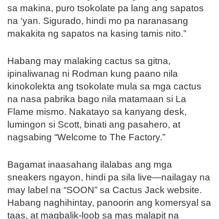
sa makina, puro tsokolate pa lang ang sapatos
na ‘yan. Sigurado, hindi mo pa naranasang
makakita ng sapatos na kasing tamis nito.”
Habang may malaking cactus sa gitna,
ipinaliwanag ni Rodman kung paano nila
kinokolekta ang tsokolate mula sa mga cactus
na nasa pabrika bago nila matamaan si La
Flame mismo. Nakatayo sa kanyang desk,
lumingon si Scott, binati ang pasahero, at
nagsabing “Welcome to The Factory.”
Bagamat inaasahang ilalabas ang mga
sneakers ngayon, hindi pa sila live—nailagay na
may label na “SOON” sa Cactus Jack website.
Habang naghihintay, panoorin ang komersyal sa
taas, at magbalik-loob sa mas malapit na