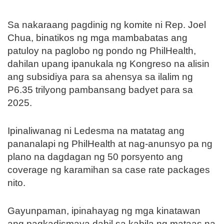
Sa nakaraang pagdinig ng komite ni Rep. Joel
Chua, binatikos ng mga mambabatas ang
patuloy na paglobo ng pondo ng PhilHealth,
dahilan upang ipanukala ng Kongreso na alisin
ang subsidiya para sa ahensya sa ilalim ng
P6.35 trilyong pambansang badyet para sa
2025.
Ipinaliwanag ni Ledesma na matatag ang
pananalapi ng PhilHealth at nag-anunsyo pa ng
plano na dagdagan ng 50 porsyento ang
coverage ng karamihan sa case rate packages
nito.
Gayunpaman, ipinahayag ng mga kinatawan
ang pagkadismaya dahil sa kabila ng mataas na