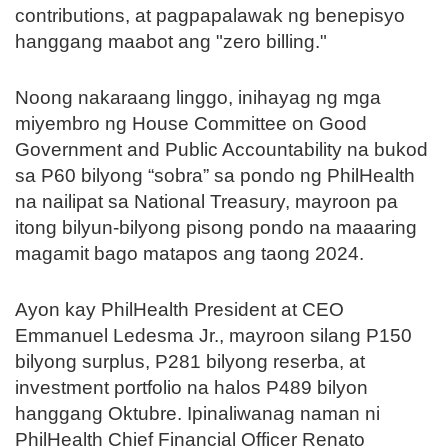
contributions, at pagpapalawak ng benepisyo
hanggang maabot ang "zero billing."
Noong nakaraang linggo, inihayag ng mga
miyembro ng House Committee on Good
Government and Public Accountability na bukod
sa P60 bilyong “sobra” sa pondo ng PhilHealth
na nailipat sa National Treasury, mayroon pa
itong bilyun-bilyong pisong pondo na maaaring
magamit bago matapos ang taong 2024.
Ayon kay PhilHealth President at CEO
Emmanuel Ledesma Jr., mayroon silang P150
bilyong surplus, P281 bilyong reserba, at
investment portfolio na halos P489 bilyon
hanggang Oktubre. Ipinaliwanag naman ni
PhilHealth Chief Financial Officer Renato