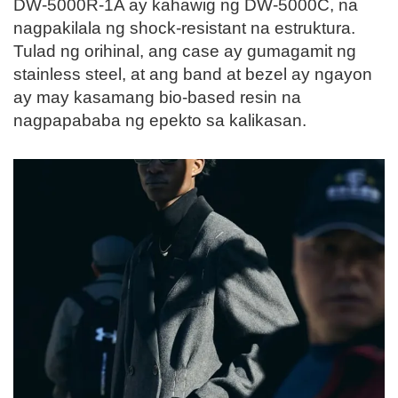
DW-5000R-1A ay kahawig ng DW-5000C, na
nagpakilala ng shock-resistant na estruktura.
Tulad ng orihinal, ang case ay gumagamit ng
stainless steel, at ang band at bezel ay ngayon
ay may kasamang bio-based resin na
nagpapababa ng epekto sa kalikasan.