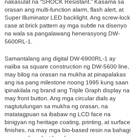
nakasulat na “SHOCK Resistant.” Kasama sa
orasan ang multi-function alarm, flash alert, at
Super Illuminator LED backlight. Ang screw-lock
case at brick pattern ay mga subtle na disenyo
na wala sa pangalawang henerasyong DW-
5600RL-1.
Samantalang ang digital DW-6900RL-1 ay
naiiba sa square construction ng DW-5600 line,
may bilog na orasan na mukha at pinapalakas
ang isa pang milestone noong 1995 kung saan
ipinakilala ng brand ang Triple Graph display na
may front button. Ang mga circular dials ay
nagtutulungan sa mukha ng orasan, na
matatagpuan sa ibabaw ng LCD face na
binigyan ng heritage coating, printing, at surface
finishes, na may mga bio-based resin na bahagi