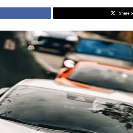
Share o