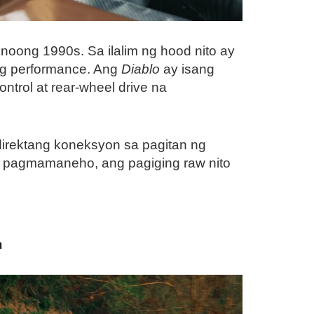
oong 1990s. Sa ilalim ng hood nito ay
ng performance. Ang
Diablo
ay isang
trol at rear-wheel drive na
direktang koneksyon sa pagitan ng
a pagmamaneho, ang pagiging raw nito
n