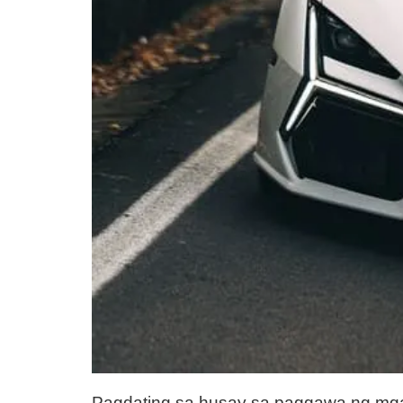
Pagdating sa husay sa paggawa ng mga