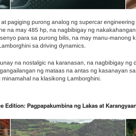
t pagiging purong analog ng supercar engineering n
ne na may 485 hp, na nagbibigay ng nakakahanga
enyo para sa purong bilis, na may manu-manong kon
amborghini sa driving dynamics.
tunay na nostalgic na karanasan, na nagbibigay ng 
nangangailangan ng mataas na antas ng kasanayan s
ng minamahal na klasikong Lamborghini.
ce Edition: Pagpapakumbina ng Lakas at Karangyaa