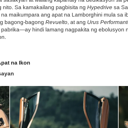
 nito. Sa kamakailang pagbisita ng
Hypedrive
sa Sa
na maikumpara ang apat na Lamborghini mula sa i
ng bagong-bagong
Revuelto
, at ang
Urus Performan
pabrika—ay hindi lamang nagpakita ng ebolusyon n
on.
pat na Ikon
sayan