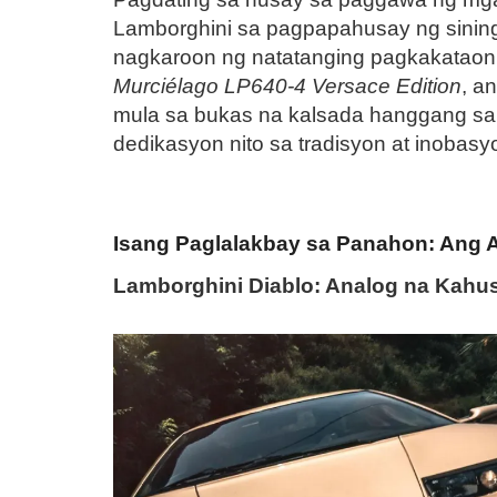
Lamborghini sa pagpapahusay ng sining
nagkaroon ng natatanging pagkakataon 
Murciélago LP640-4 Versace Edition
, a
mula sa bukas na kalsada hanggang sa 
dedikasyon nito sa tradisyon at inobasy
Isang Paglalakbay sa Panahon: Ang A
Lamborghini Diablo: Analog na Kahu