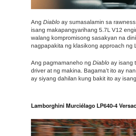
Ang
Diablo
ay sumasalamin sa rawness a
isang makapangyarihang 5.7L V12 engi
walang kompromisong sasakyan na dinis
nagpapakita ng klasikong approach ng L
Ang pagmamaneho ng
Diablo
ay isang 
driver at ng makina. Bagama’t ito ay 
ay siyang dahilan kung bakit ito ay isa
Lamborghini Murciélago LP640-4 Versa