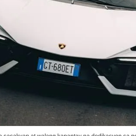
 sasakyan at walang kapantay na dedikasyon sa pe