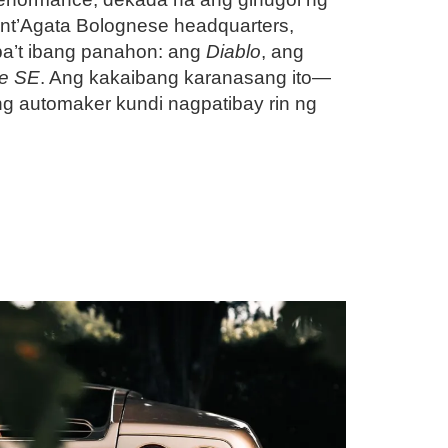
nt’Agata Bolognese headquarters,
ba’t ibang panahon: ang
Diablo
, ang
te SE
. Ang kakaibang karanasang ito—
g automaker kundi nagpatibay rin ng