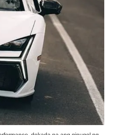
rformance, dekada na ang ginugol ng