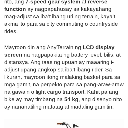
rito, ang
7-speed gear system
at
reverse
function
ay nagpapahusay sa kakayahang
mag-adjust sa iba’t ibang uri ng terrain, kaya’t
akma ito para sa city commuting o countryside
rides.
Mayroon din ang AnyTerrain ng
LCD display
screen
na nagpapakita ng battery level, bilis, at
distansya. Ang taas ng upuan ay maaaring i-
adjust upang angkop sa iba’t ibang rider. Sa
likuran, mayroon itong malaking basket para sa
mga gamit, na perpekto para sa pang-araw-araw
na gawain o light cargo transport. Kahit pa ang
bike ay may timbang na
54 kg
, ang disenyo nito
ay nananatiling matatag at madaling gamitin.