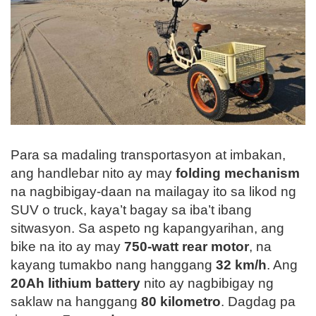
Para sa madaling transportasyon at imbakan,
ang handlebar nito ay may
folding mechanism
na nagbibigay-daan na mailagay ito sa likod ng
SUV o truck, kaya’t bagay sa iba’t ibang
sitwasyon. Sa aspeto ng kapangyarihan, ang
bike na ito ay may
750-watt rear motor
, na
kayang tumakbo nang hanggang
32 km/h
. Ang
20Ah lithium battery
nito ay nagbibigay ng
saklaw na hanggang
80 kilometro
. Dagdag pa