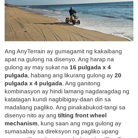
Ang AnyTerrain ay gumagamit ng kakaibang
apat na gulong na disenyo. Ang harap na
gulong ay may sukat na
16 pulgada x 4
pulgada
, habang ang likurang gulong ay
20
pulgada x 4 pulgada
. Ang ganitong
kombinasyon ay hindi lamang nagdaragdag ng
katatagan kundi nagbibigay-daan din sa
madaliang pagliko. Ang pinakabukod-tangi sa
disenyo nito ay ang
tilting front wheel
mechanism
, kung saan ang mga gulong ay
sumasabay sa direksyon ng pagliko upang