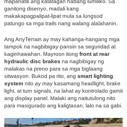
mapanatili ang katatagan habang lumiliko. Sa
ganitong disenyo, madali kang
makakapagpalipat-lipat mula sa lungsod
patungo sa mga trails nang walang alalahanin.
Ang AnyTerrain ay may kahanga-hangang mga
tampok na nagbibigay-pansin sa seguridad at
kaginhawahan. Mayroon itong
front at rear
hydraulic disc brakes
na nagbibigay ng
malakas na preno para sa mga biglaang
sitwasyon. Bukod pa rito, ang
smart lighting
system
nito ay may kasamang headlight, brake
light, at turn signals, na lahat ay kontrolado gamit
ang display panel. Malaki ang naitutulong nito
para masigurado ang kaligtasan, lalo na sa gabi.