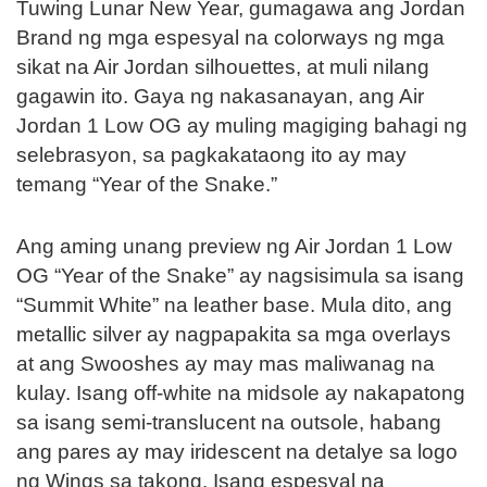
Tuwing Lunar New Year, gumagawa ang Jordan
Brand ng mga espesyal na colorways ng mga
sikat na Air Jordan silhouettes, at muli nilang
gagawin ito. Gaya ng nakasanayan, ang Air
Jordan 1 Low OG ay muling magiging bahagi ng
selebrasyon, sa pagkakataong ito ay may
temang “Year of the Snake.”
Ang aming unang preview ng Air Jordan 1 Low
OG “Year of the Snake” ay nagsisimula sa isang
“Summit White” na leather base. Mula dito, ang
metallic silver ay nagpapakita sa mga overlays
at ang Swooshes ay may mas maliwanag na
kulay. Isang off-white na midsole ay nakapatong
sa isang semi-translucent na outsole, habang
ang pares ay may iridescent na detalye sa logo
ng Wings sa takong. Isang espesyal na