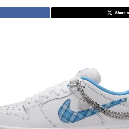
Share o