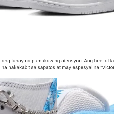
ng tunay na pumukaw ng atensyon. Ang heel at later
n na nakakabit sa sapatos at may espesyal na “Vict