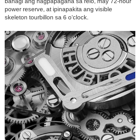
bahagi ang nagpapagana sa relo, may 72-hour
power reserve, at ipinapakita ang visible
skeleton tourbillon sa 6 o’clock.