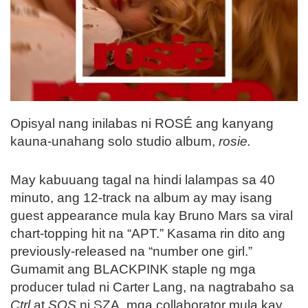
Opisyal nang inilabas ni ROSÉ ang kanyang
kauna-unahang solo studio album,
rosie.
May kabuuang tagal na hindi lalampas sa 40
minuto, ang 12-track na album ay may isang
guest appearance mula kay Bruno Mars sa viral
chart-topping hit na “APT.” Kasama rin dito ang
previously-released na “number one girl.”
Gumamit ang BLACKPINK staple ng mga
producer tulad ni Carter Lang, na nagtrabaho sa
Ctrl
at
SOS
ni SZA, mga collaborator mula kay