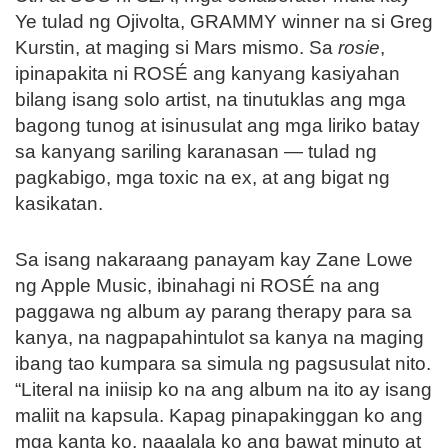
Ye tulad ng Ojivolta, GRAMMY winner na si Greg
Kurstin, at maging si Mars mismo. Sa
rosie
,
ipinapakita ni ROSÉ ang kanyang kasiyahan
bilang isang solo artist, na tinutuklas ang mga
bagong tunog at isinusulat ang mga liriko batay
sa kanyang sariling karanasan — tulad ng
pagkabigo, mga toxic na ex, at ang bigat ng
kasikatan.
Sa isang nakaraang panayam kay Zane Lowe
ng Apple Music, ibinahagi ni ROSÉ na ang
paggawa ng album ay parang therapy para sa
kanya, na nagpapahintulot sa kanya na maging
ibang tao kumpara sa simula ng pagsusulat nito.
“Literal na iniisip ko na ang album na ito ay isang
maliit na kapsula. Kapag pinapakinggan ko ang
mga kanta ko, naaalala ko ang bawat minuto at