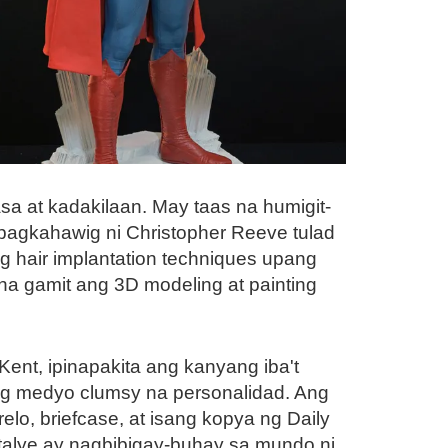
a at kadakilaan. May taas na humigit-
 pagkahawig ni Christopher Reeve tulad
g hair implantation techniques upang
kha gamit ang 3D modeling at painting
ent, ipinapakita ang kanyang iba't
ang medyo clumsy na personalidad. Ang
relo, briefcase, at isang kopya ng Daily
alye ay nagbibigay-buhay sa mundo ni