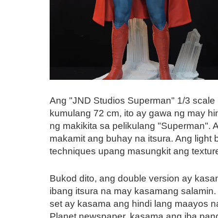
Ang "JND Studios Superman" 1/3 scale h
kumulang 72 cm, ito ay gawa ng may hin
ng makikita sa pelikulang "Superman". 
makamit ang buhay na itsura. Ang light b
techniques upang masungkit ang textur
Bukod dito, ang double version ay kasa
ibang itsura na may kasamang salamin. 
set ay kasama ang hindi lang maayos na s
Planet newspaper, kasama ang iba pan