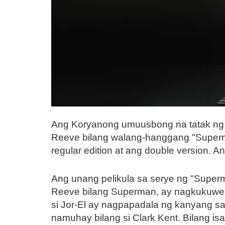
Ang Koryanong umuusbong na tatak ng st
Reeve bilang walang-hanggang "Superma
regular edition at ang double version. 
Ang unang pelikula sa serye ng "Superma
Reeve bilang Superman, ay nagkukuwent
si Jor-El ay nagpapadala ng kanyang sa
namuhay bilang si Clark Kent. Bilang is