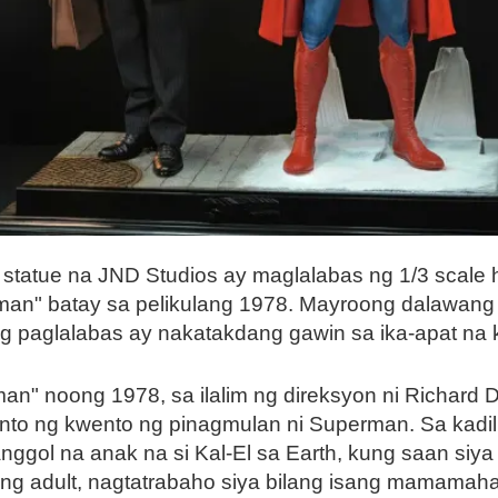
atue na JND Studios ay maglalabas ng 1/3 scale hyp
n" batay sa pelikulang 1978. Mayroong dalawang b
Ang paglalabas ay nakatakdang gawin sa ika-apat na
n" noong 1978, sa ilalim ng direksyon ni Richard D
o ng kwento ng pinagmulan ni Superman. Sa kadili
nggol na anak na si Kal-El sa Earth, kung saan siya
ang adult, nagtatrabaho siya bilang isang mamamaha