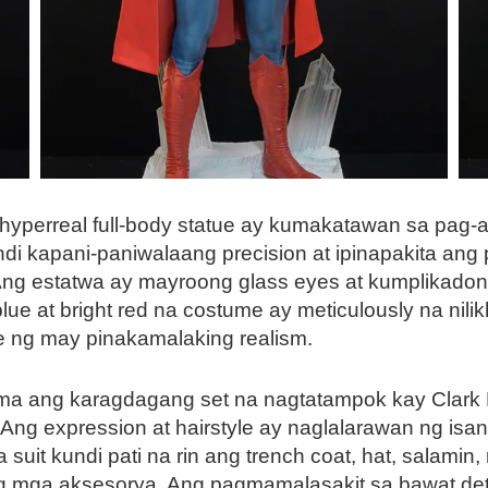
yperreal full-body statue ay kumakatawan sa pag-as
di kapani-paniwalaang precision at ipinapakita ang
Ang estatwa ay mayroong glass eyes at kumplikadon
lue at bright red na costume ay meticulously na nili
e ng may pinakamalaking realism.
ma ang karagdagang set na nagtatampok kay Clark K
Ang expression at hairstyle ay naglalarawan ng is
uit kundi pati na rin ang trench coat, hat, salamin, 
g mga aksesorya. Ang pagmamalasakit sa bawat det