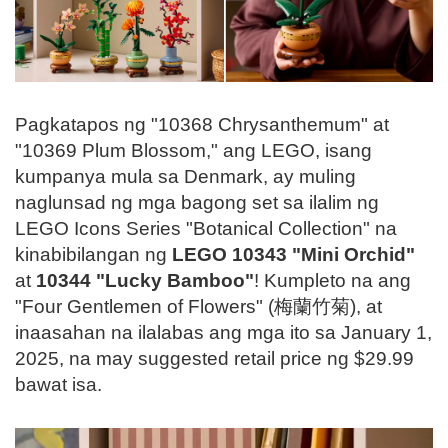
Pagkatapos ng "10368 Chrysanthemum" at
"10369 Plum Blossom," ang LEGO, isang
kumpanya mula sa Denmark, ay muling
naglunsad ng mga bagong set sa ilalim ng
LEGO Icons Series "Botanical Collection" na
kinabibilangan ng
LEGO 10343 "Mini Orchid"
at
10344 "Lucky Bamboo"
! Kumpleto na ang
"Four Gentlemen of Flowers" (梅蘭竹菊), at
inaasahan na ilalabas ang mga ito sa January 1,
2025, na may suggested retail price ng $29.99
bawat isa.