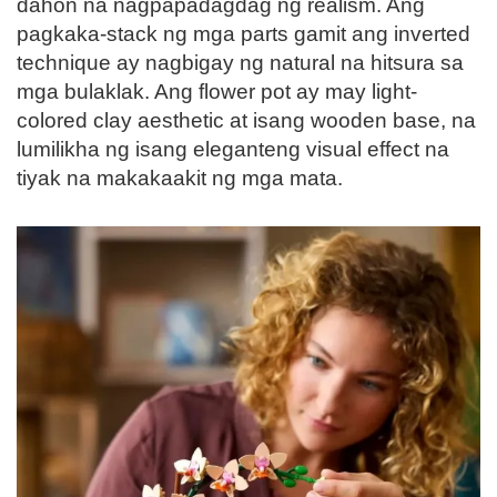
dahon na nagpapadagdag ng realism. Ang
pagkaka-stack ng mga parts gamit ang inverted
technique ay nagbigay ng natural na hitsura sa
mga bulaklak. Ang flower pot ay may light-
colored clay aesthetic at isang wooden base, na
lumilikha ng isang eleganteng visual effect na
tiyak na makakaakit ng mga mata.