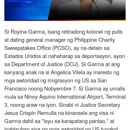
Si Royina Garma, isang retiradong kolonel ng pulis
at dating general manager ng Philippine Charity
Sweepstakes Office (PCSO), ay na-detain sa
Estados Unidos at nahaharap sa deportasyon, ayon
sa Department of Justice (DOJ). Si Garma at ang
kanyang anak na si Angelica Vilela ay inaresto ng
mga awtoridad ng imigrasyon ng US sa San
Francisco noong Nobyembre 7. Si Garma ay umalis
mula sa Ninoy Aquino International Airport, Terminal
3, noong araw na iyon. Sinabi ni Justice Secretary
Jesus Crispin Remulla na kinansela ang visa ni
Garma dahil sa "isyu sa karapatang pantao," at
inabisuhan siya ng mga awtoridad ng US tungkol