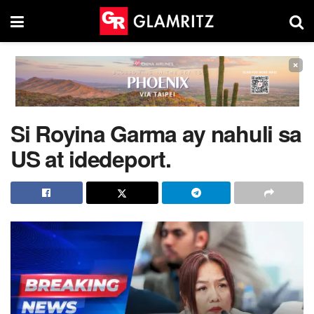
×
Si Royina Garma ay nahuli sa
US at idedeport.