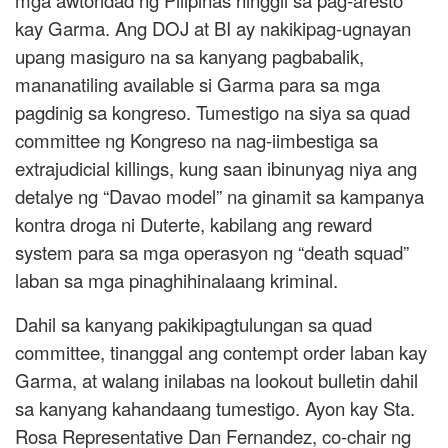
mga awtoridad ng Pilipinas hinggil sa pag-aresto
kay Garma. Ang DOJ at BI ay nakikipag-ugnayan
upang masiguro na sa kanyang pagbabalik,
mananatiling available si Garma para sa mga
pagdinig sa kongreso. Tumestigo na siya sa quad
committee ng Kongreso na nag-iimbestiga sa
extrajudicial killings, kung saan ibinunyag niya ang
detalye ng “Davao model” na ginamit sa kampanya
kontra droga ni Duterte, kabilang ang reward
system para sa mga operasyon ng “death squad”
laban sa mga pinaghihinalaang kriminal.
Dahil sa kanyang pakikipagtulungan sa quad
committee, tinanggal ang contempt order laban kay
Garma, at walang inilabas na lookout bulletin dahil
sa kanyang kahandaang tumestigo. Ayon kay Sta.
Rosa Representative Dan Fernandez, co-chair ng