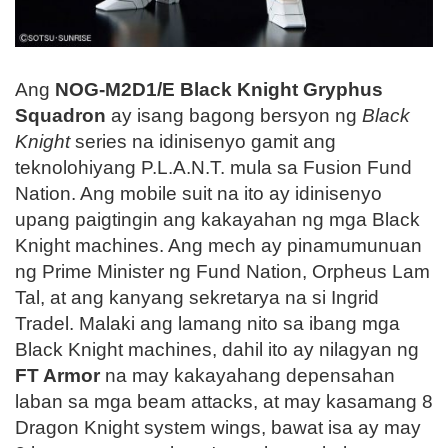
Ang
NOG-M2D1/E Black Knight Gryphus
Squadron
ay isang bagong bersyon ng
Black
Knight
series na idinisenyo gamit ang
teknolohiyang P.L.A.N.T. mula sa Fusion Fund
Nation. Ang mobile suit na ito ay idinisenyo
upang paigtingin ang kakayahan ng mga Black
Knight machines. Ang mech ay pinamumunuan
ng Prime Minister ng Fund Nation, Orpheus Lam
Tal, at ang kanyang sekretarya na si Ingrid
Tradel. Malaki ang lamang nito sa ibang mga
Black Knight machines, dahil ito ay nilagyan ng
FT Armor
na may kakayahang depensahan
laban sa mga beam attacks, at may kasamang 8
Dragon Knight system wings, bawat isa ay may