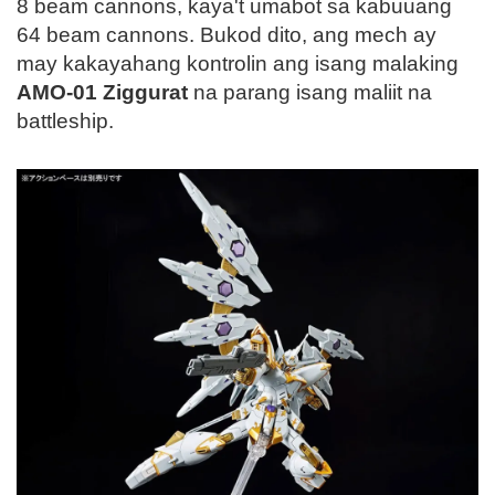
8 beam cannons, kaya't umabot sa kabuuang
64 beam cannons. Bukod dito, ang mech ay
may kakayahang kontrolin ang isang malaking
AMO-01 Ziggurat
na parang isang maliit na
battleship.