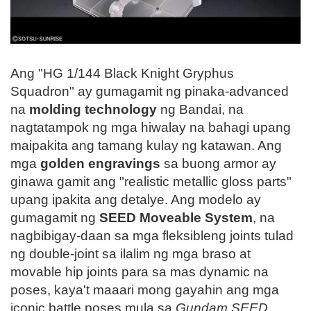
Ang "HG 1/144 Black Knight Gryphus
Squadron" ay gumagamit ng pinaka-advanced
na
molding technology
ng Bandai, na
nagtatampok ng mga hiwalay na bahagi upang
maipakita ang tamang kulay ng katawan. Ang
mga
golden engravings
sa buong armor ay
ginawa gamit ang "realistic metallic gloss parts"
upang ipakita ang detalye. Ang modelo ay
gumagamit ng
SEED Moveable System
, na
nagbibigay-daan sa mga fleksibleng joints tulad
ng double-joint sa ilalim ng mga braso at
movable hip joints para sa mas dynamic na
poses, kaya't maaari mong gayahin ang mga
iconic battle poses mula sa
Gundam SEED