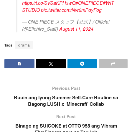
https://t.co/SVSaKPHxwQ
#ONEPIECE
#WIT
STUDIO
pic.twitter.com/Nw2mPdyFog
— ONE PIECE スタッフ【公式】/ Official
(@Eiichiro_Staff)
August 11, 2024
Tags:
drama
Previous Post
Buuin ang Iyong Summer Self-Care Routine sa
Bagong LUSH x ‘Minecraft’ Collab
Next Post
Binago ng SUICOKE at OTTO 958 ang Vibram