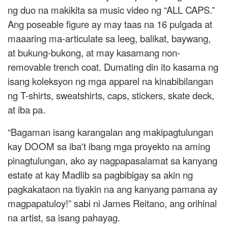
ng duo na makikita sa music video ng “ALL CAPS.”
Ang poseable figure ay may taas na 16 pulgada at
maaaring ma-articulate sa leeg, balikat, baywang,
at bukung-bukong, at may kasamang non-
removable trench coat. Dumating din ito kasama ng
isang koleksyon ng mga apparel na kinabibilangan
ng T-shirts, sweatshirts, caps, stickers, skate deck,
at iba pa.
“Bagaman isang karangalan ang makipagtulungan
kay DOOM sa iba't ibang mga proyekto na aming
pinagtulungan, ako ay nagpapasalamat sa kanyang
estate at kay Madlib sa pagbibigay sa akin ng
pagkakataon na tiyakin na ang kanyang pamana ay
magpapatuloy!” sabi ni James Reitano, ang orihinal
na artist, sa isang pahayag.