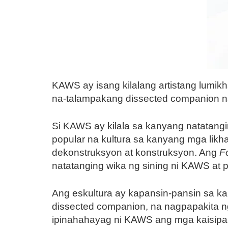
KAWS ay isang kilalang artistang lumik
na-talampakang dissected companion na
Si KAWS ay kilala sa kanyang natatang
popular na kultura sa kanyang mga lik
dekonstruksyon at konstruksyon. Ang
F
natatanging wika ng sining ni KAWS at 
Ang eskultura ay kapansin-pansin sa ka
dissected companion, na nagpapakita ng
ipinahahayag ni KAWS ang mga kaisipan u