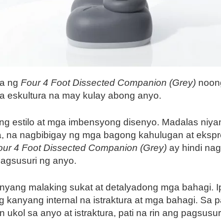
ha ng
Four 4 Foot Dissected Companion (Grey)
noong
 eskultura na may kulay abong anyo.
ing estilo at mga imbensyong disenyo. Madalas niy
ha, na nagbibigay ng mga bagong kahulugan at eks
our 4 Foot Dissected Companion (Grey)
ay hindi na
pagsusuri ng anyo.
nyang malaking sukat at detalyadong mga bahagi. Ip
 kanyang internal na istraktura at mga bahagi. Sa 
kol sa anyo at istraktura, pati na rin ang pagsusu