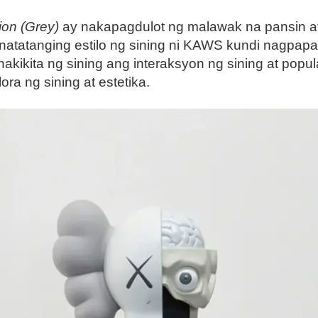
on (Grey)
ay nakapagdulot ng malawak na pansin at
 natatanging estilo ng sining ni KAWS kundi nagpap
inakikita ng sining ang interaksyon ng sining at pop
a ng sining at estetika.