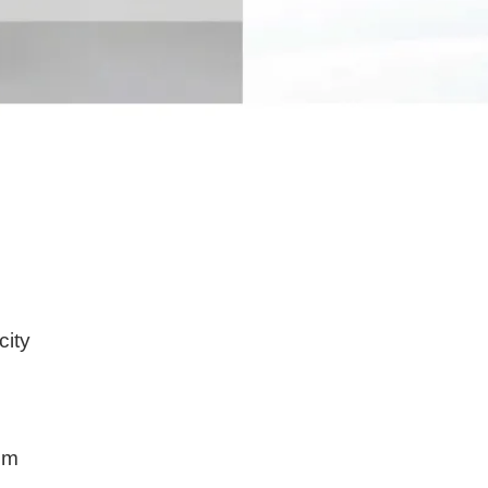
city
cm