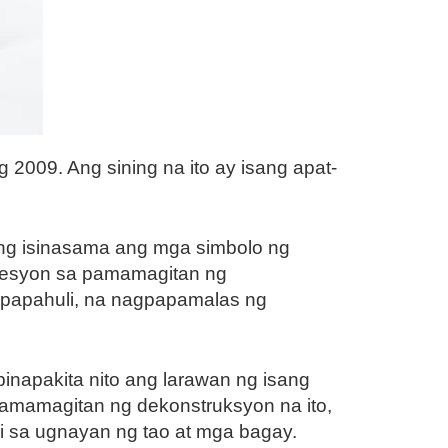
 2009. Ang sining na ito ay isang apat-
ang isinasama ang mga simbolo ng
presyon sa pamamagitan ng
gpapahuli, na nagpapamalas ng
inapakita nito ang larawan ng isang
pamamagitan ng dekonstruksyon na ito,
ri sa ugnayan ng tao at mga bagay.