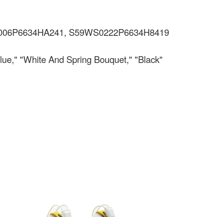
006P6634HA241, S59WS0222P6634H8419
lue," "White And Spring Bouquet," "Black"