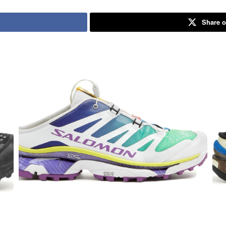
Share o