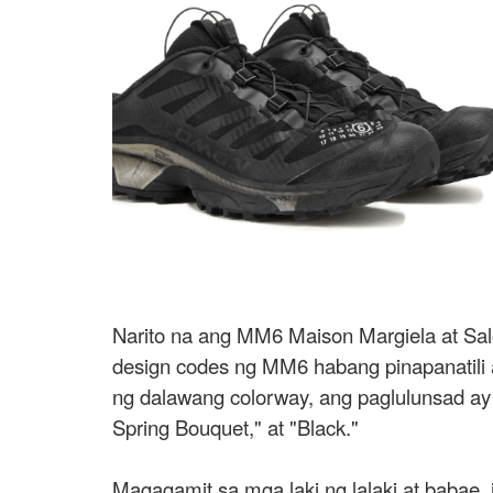
Narito na ang MM6 Maison Margiela at Salo
design codes ng MM6 habang pinapanatili 
ng dalawang colorway, ang paglulunsad ay 
Spring Bouquet," at "Black."
Magagamit sa mga laki ng lalaki at babae, 