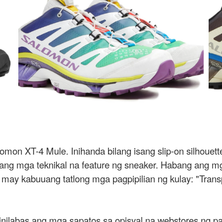
mon XT-4 Mule. Inihanda bilang isang slip-on silhouett
ang mga teknikal na feature ng sneaker. Habang ang m
may kabuuang tatlong mga pagpipilian ng kulay: "Trans
inilabas ang mga sapatos sa opisyal na webstores ng pare