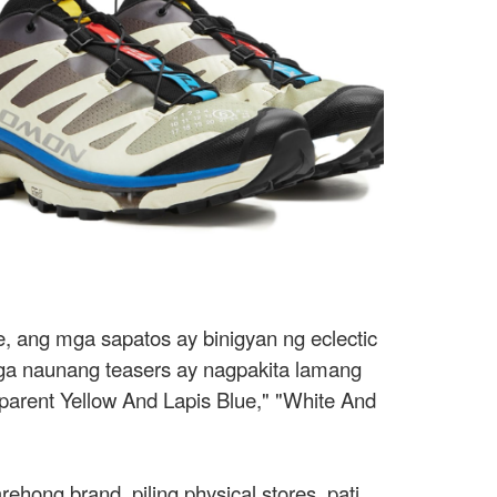
e, ang mga sapatos ay binigyan ng eclectic
ga naunang teasers ay nagpakita lamang
parent Yellow And Lapis Blue," "White And
hong brand, piling physical stores, pati