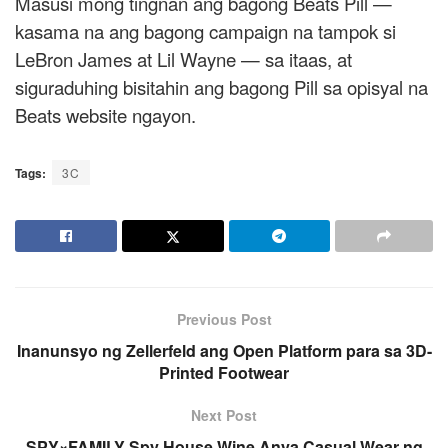
Masusi mong tingnan ang bagong Beats Pill —
kasama na ang bagong campaign na tampok si
LeBron James at Lil Wayne — sa itaas, at
siguraduhing bisitahin ang bagong Pill sa opisyal na
Beats website ngayon.
Tags:
3C
Previous Post
Inanunsyo ng Zellerfeld ang Open Platform para sa 3D-
Printed Footwear
Next Post
SPY×FAMILY Spy House Wine Anya Casual Wear ng