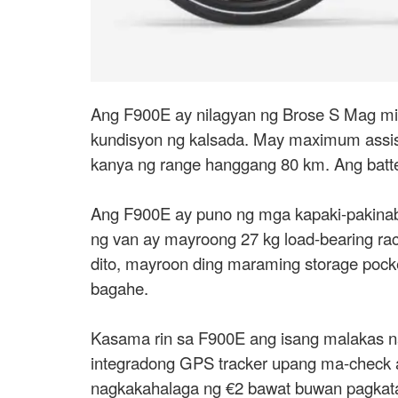
Ang F900E ay nilagyan ng Brose S Mag mi
kundisyon ng kalsada. May maximum assist
kanya ng range hanggang 80 km. Ang batte
Ang F900E ay puno ng mga kapaki-pakinaba
ng van ay mayroong 27 kg load-bearing ra
dito, mayroon ding maraming storage pock
bagahe.
Kasama rin sa F900E ang isang malakas na 
integradong GPS tracker upang ma-check a
nagkakahalaga ng €2 bawat buwan pagkat