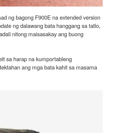
nsad ng bagong F900E na extended version
odate ng dalawang bata hanggang sa tatlo,
madali nitong maisasakay ang buong
elt sa harap na kumportableng
rotektahan ang mga bata kahit sa masama