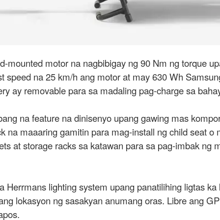
d-mounted motor na nagbibigay ng 90 Nm ng torque upa
 speed na 25 km/h ang motor at may 630 Wh Samsung li
ry ay removable para sa madaling pag-charge sa bahay
ng na feature na dinisenyo upang gawing mas komportab
ck na maaaring gamitin para mag-install ng child seat 
ets at storage racks sa katawan para sa pag-imbak ng
Herrmans lighting system upang panatilihing ligtas ka
ng lokasyon ng sasakyan anumang oras. Libre ang GPS 
apos.