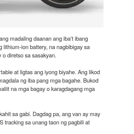
ng madaling daanan ang iba't ibang
thium-ion battery, na nagbibigay sa
 o diretso sa sasakyan.
le at ligtas ang iyong biyahe. Ang likod
o magdala ng iba pang mga bagahe. Bukod
 maliit na mga bagay o karagdagang mga
 kahit sa gabi. Dagdag pa, ang van ay may
tracking sa unang taon ng pagbili at