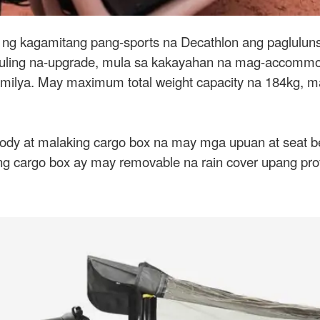
 ng kagamitang pang-sports na Decathlon ang paglulu
ay muling na-upgrade, mula sa kakayahan na mag-accomm
pamilya. May maximum total weight capacity na 184kg, 
dy at malaking cargo box na may mga upuan at seat b
ang cargo box ay may removable na rain cover upang p