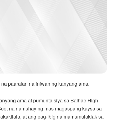
s na paaralan na iniwan ng kanyang ama.
a kanyang ama at pumunta siya sa Balhae High
i Soo, na namuhay ng mas magaspang kaysa sa
kakakilala, at ang pag-ibig na mamumulaklak sa