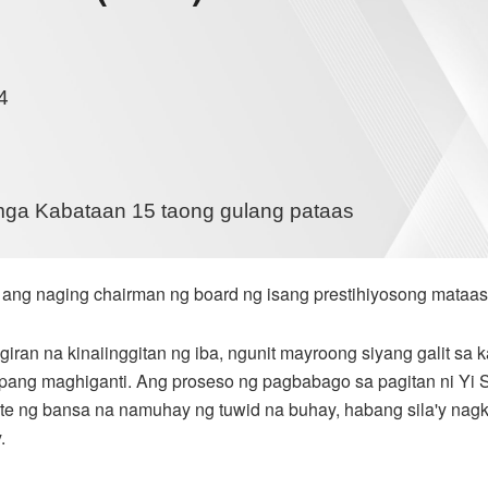
4
 mga Kabataan 15 taong gulang pataas
 ang naging chairman ng board ng isang prestihiyosong mataa
giran na kinaiinggitan ng iba, ngunit mayroong siyang galit s
pang maghiganti. Ang proseso ng pagbabago sa pagitan ni Y
ante ng bansa na namuhay ng tuwid na buhay, habang sila'y nag
.