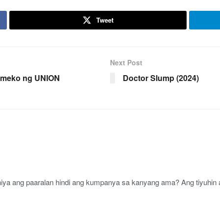
Tweet
Next Post
Yumeko ng UNION
Doctor Slump (2024)
niya ang paaralan hindi ang kumpanya sa kanyang ama? Ang tiyuhi