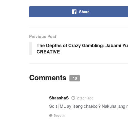
Share
Previous Post
The Depths of Crazy Gambling: Jabami 
CREATIVE
Comments
10
ShaashaS
2 taon ago
So si ML ay isang chaebol? Nakuha lang 
Sagutin