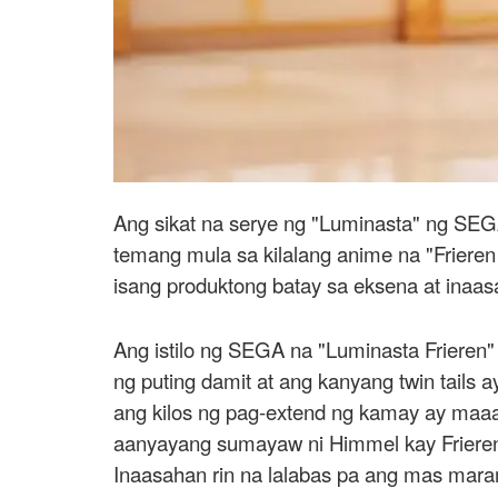
Ang sikat na serye ng "Luminasta" ng 
temang mula sa kilalang anime na "Frieren
isang produktong batay sa eksena at inaa
Ang istilo ng SEGA na "Luminasta Frieren" a
ng puting damit at ang kanyang twin tails a
ang kilos ng pag-extend ng kamay ay maaa
aanyayang sumayaw ni Himmel kay Frieren.
Inaasahan rin na lalabas pa ang mas mara