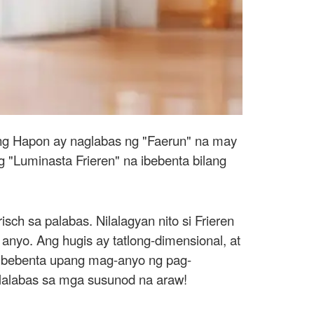
g Hapon ay naglabas ng "Faerun" na may
g "Luminasta Frieren" na ibebenta bilang
sch sa palabas. Nilalagyan nito si Frieren
g anyo. Ang hugis ay tatlong-dimensional, at
a ibebenta upang mag-anyo ng pag-
lalabas sa mga susunod na araw!