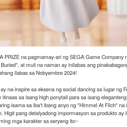
SEGA PRIZE na pagmamay-ari ng SEGA Game Company n
 Buried", at muli na naman ay inilabas ang pinakabagon
sahang ilabas sa Nobyembre 2024!
y na-inspire sa eksena ng social dancing sa lugar ng Fri
y itinaas sa isang high ponytail para sa isang eleganten
ring isama sa iba't ibang anyo ng "Himmel At Flich" n
 Higit pang detalyadong impormasyon sa produkto ay i
ming mga karakter sa seryeng ito~