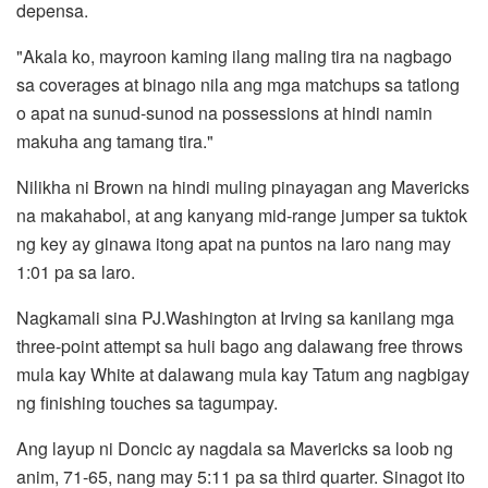
depensa.
"Akala ko, mayroon kaming ilang maling tira na nagbago
sa coverages at binago nila ang mga matchups sa tatlong
o apat na sunud-sunod na possessions at hindi namin
makuha ang tamang tira."
Nilikha ni Brown na hindi muling pinayagan ang Mavericks
na makahabol, at ang kanyang mid-range jumper sa tuktok
ng key ay ginawa itong apat na puntos na laro nang may
1:01 pa sa laro.
Nagkamali sina PJ.Washington at Irving sa kanilang mga
three-point attempt sa huli bago ang dalawang free throws
mula kay White at dalawang mula kay Tatum ang nagbigay
ng finishing touches sa tagumpay.
Ang layup ni Doncic ay nagdala sa Mavericks sa loob ng
anim, 71-65, nang may 5:11 pa sa third quarter. Sinagot ito