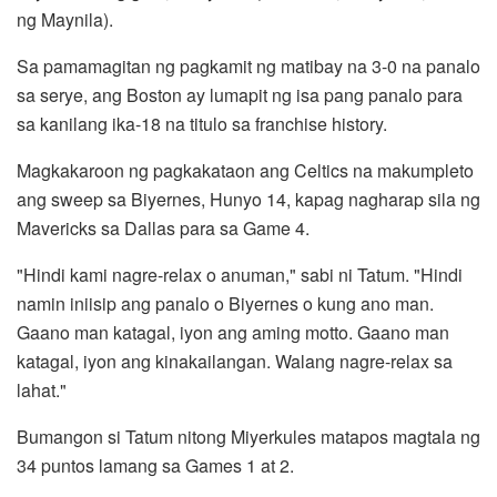
ng Maynila).
Sa pamamagitan ng pagkamit ng matibay na 3-0 na panalo
sa serye, ang Boston ay lumapit ng isa pang panalo para
sa kanilang ika-18 na titulo sa franchise history.
Magkakaroon ng pagkakataon ang Celtics na makumpleto
ang sweep sa Biyernes, Hunyo 14, kapag nagharap sila ng
Mavericks sa Dallas para sa Game 4.
"Hindi kami nagre-relax o anuman," sabi ni Tatum. "Hindi
namin iniisip ang panalo o Biyernes o kung ano man.
Gaano man katagal, iyon ang aming motto. Gaano man
katagal, iyon ang kinakailangan. Walang nagre-relax sa
lahat."
Bumangon si Tatum nitong Miyerkules matapos magtala ng
34 puntos lamang sa Games 1 at 2.