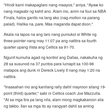
"Hindi kami makapaglaro nang maayos," aniya. "Ayaw ko
nang magsabi ng kahit ano. Alam mo, anim na foul sa NBA
Finals, halos ganito na lang ako (nag-motion na parang
palad). Halika na, pare. Mas maganda dapat doon."
Akala na tapos na ang laro nang pumukol si White ng
three-pointer nang may 11:07 pa ang natitira sa fourth
quarter upang ilista ang Celtics sa 91-70.
Ngunit kumuha agad ng kontrol ang Dallas, nakakuha ng
28 sa susunod na 37 puntos para lumapit sa 100-98
matapos ang dunk ni Dereck Lively II nang may 1:20 na
natitira.
"Inaasahan mo ang kanilang rally dahil mayroon silang 19-
point (third) quarter," sabi ni Celtics coach Joe Mazzulla.
"At sa mga tira pa lang nila, alam mong magkakaroon sila
ng takbo. Ilan sa mga ito ay nangyari dahil sa aming