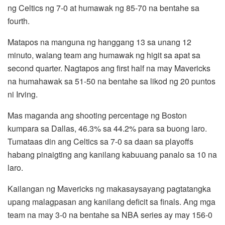
ng Celtics ng 7-0 at humawak ng 85-70 na bentahe sa
fourth.
Matapos na manguna ng hanggang 13 sa unang 12
minuto, walang team ang humawak ng higit sa apat sa
second quarter. Nagtapos ang first half na may Mavericks
na humahawak sa 51-50 na bentahe sa likod ng 20 puntos
ni Irving.
Mas maganda ang shooting percentage ng Boston
kumpara sa Dallas, 46.3% sa 44.2% para sa buong laro.
Tumataas din ang Celtics sa 7-0 sa daan sa playoffs
habang pinaigting ang kanilang kabuuang panalo sa 10 na
laro.
Kailangan ng Mavericks ng makasaysayang pagtatangka
upang malagpasan ang kanilang deficit sa finals. Ang mga
team na may 3-0 na bentahe sa NBA series ay may 156-0