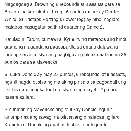
Nagdagdag si Brown ng 8 rebounds at 8 assists para sa
Boston, na kumukuha rin ng 16 puntos mula kay Derrick
White. Si Kristaps Porzingis (lower leg) ay hindi naglaro
matapos masugatan sa third quarter ng Game 2.
Katulad ni Tatum, bumawi si Kyrie Irving matapos ang hindi
gaanong magandang pagpapakita sa unang dalawang
laro ng serye, at siya ang nagbigay ng pinakamataas na 35
puntos para sa Mavericks.
Si Luka Doncic ay may 27 puntos, 6 rebounds, at 6 assists,
ngunit nagdulot siya ng malaking pinsala sa pagbabalik ng
Dallas nang magka-foul out siya nang may 4:12 pa ang
natitira sa laro.
Binunutan ng Mavericks ang foul kay Doncic, ngunit
kinumpirma ang tawag, na pilit siyang pinalabas ng laro.
Kumuha si Doncic ng apat na foul sa fourth quarter.