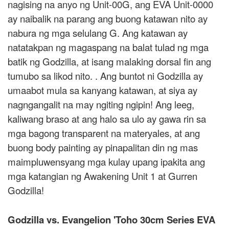
nagising na anyo ng Unit-00G, ang EVA Unit-0000
ay naibalik na parang ang buong katawan nito ay
nabura ng mga selulang G. Ang katawan ay
natatakpan ng magaspang na balat tulad ng mga
batik ng Godzilla, at isang malaking dorsal fin ang
tumubo sa likod nito. . Ang buntot ni Godzilla ay
umaabot mula sa kanyang katawan, at siya ay
nagngangalit na may ngiting ngipin! Ang leeg,
kaliwang braso at ang halo sa ulo ay gawa rin sa
mga bagong transparent na materyales, at ang
buong body painting ay pinapalitan din ng mas
maimpluwensyang mga kulay upang ipakita ang
mga katangian ng Awakening Unit 1 at Gurren
Godzilla!
Godzilla vs. Evangelion 'Toho 30cm Series EVA