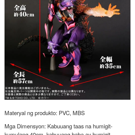
Materyal ng produkto: PVC, MBS
Mga Dimensyon: Kabuuang taas na humigit-
kumulang 40cm, kabuuang haba ay humigit-