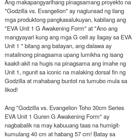
Ang makapangyarihang pinagsamang proyekto na
"Godzilla vs. Evangelion" ay naglunsad ng ilang
mga produktong pangkasalukuyan, kabilang ang
"EVA Unit 1 G Awakening Form" at "Ano ang
mangyayari kung ang mga G cell ay ilagay sa EVA
Unit 1 " bilang ang batayan, ang dalawa ay
matalinong pinagsama upang lumikha ng isang
kaakit-akit na hugis na pinagsama ang imahe ng
Unit 1, ngunit sa iconic na malaking dorsal fin ng
Godzilla at mahabang buntot na tumubo mula sa
likod!
Ang "Godzilla vs. Evangelion Toho 30cm Series
EVA Unit 1 Guren G Awakening Form" ay
nagbabalik na may kabuuang taas na humigit-
kumulang 40 cm at habang 57 cm! Batay sa