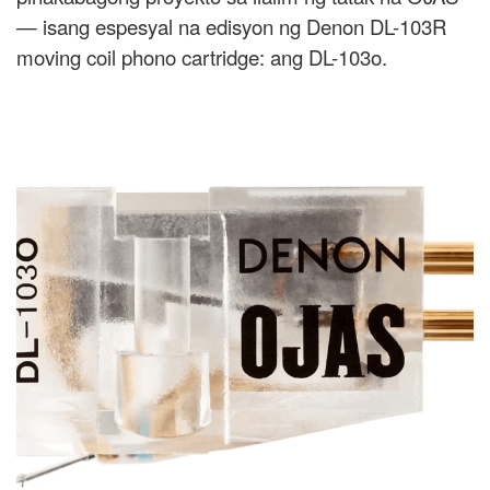
— isang espesyal na edisyon ng Denon DL-103R
moving coil phono cartridge: ang DL-103o.