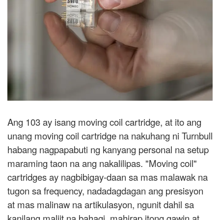
Ang 103 ay isang moving coil cartridge, at ito ang
unang moving coil cartridge na nakuhang ni Turnbull
habang nagpapabuti ng kanyang personal na setup
maraming taon na ang nakalilipas. "Moving coil"
cartridges ay nagbibigay-daan sa mas malawak na
tugon sa frequency, nadadagdagan ang presisyon
at mas malinaw na artikulasyon, ngunit dahil sa
kanilang maliit na bahagi, mahirap itong gawin at