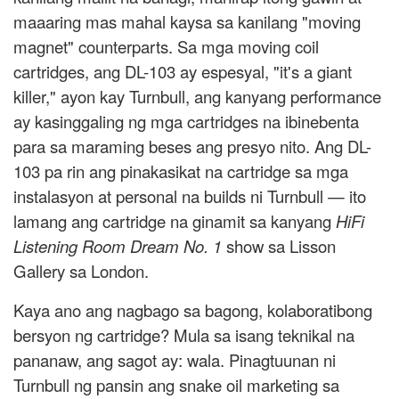
maaaring mas mahal kaysa sa kanilang "moving
magnet" counterparts. Sa mga moving coil
cartridges, ang DL-103 ay espesyal, "it's a giant
killer," ayon kay Turnbull, ang kanyang performance
ay kasinggaling ng mga cartridges na ibinebenta
para sa maraming beses ang presyo nito. Ang DL-
103 pa rin ang pinakasikat na cartridge sa mga
instalasyon at personal na builds ni Turnbull — ito
lamang ang cartridge na ginamit sa kanyang
HiFi
Listening Room Dream No. 1
show sa Lisson
Gallery sa London.
Kaya ano ang nagbago sa bagong, kolaboratibong
bersyon ng cartridge? Mula sa isang teknikal na
pananaw, ang sagot ay: wala. Pinagtuunan ni
Turnbull ng pansin ang snake oil marketing sa