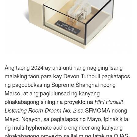
Ang taong 2024 ay unti-unti nang nagiging isang
malaking taon para kay Devon Turnbull pagkatapos
ng pagbubukas ng Supreme Shanghai noong
Marso, at ang paglulunsad ng kanyang
pinakabagong sining na proyekto na
HiFi Pursuit
Listening Room Dream No. 2
sa SFMOMA noong
Mayo. Ngayon, sa pagtatapos ng Mayo, ipinakikita
ng multi-hyphenate audio engineer ang kanyang
pinakabagong proyekto sa ilalim ng tatak na OJAS