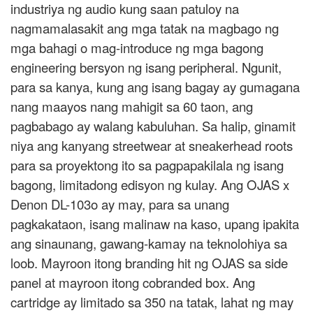
industriya ng audio kung saan patuloy na
nagmamalasakit ang mga tatak na magbago ng
mga bahagi o mag-introduce ng mga bagong
engineering bersyon ng isang peripheral. Ngunit,
para sa kanya, kung ang isang bagay ay gumagana
nang maayos nang mahigit sa 60 taon, ang
pagbabago ay walang kabuluhan. Sa halip, ginamit
niya ang kanyang streetwear at sneakerhead roots
para sa proyektong ito sa pagpapakilala ng isang
bagong, limitadong edisyon ng kulay. Ang OJAS x
Denon DL-103o ay may, para sa unang
pagkakataon, isang malinaw na kaso, upang ipakita
ang sinaunang, gawang-kamay na teknolohiya sa
loob. Mayroon itong branding hit ng OJAS sa side
panel at mayroon itong cobranded box. Ang
cartridge ay limitado sa 350 na tatak, lahat ng may