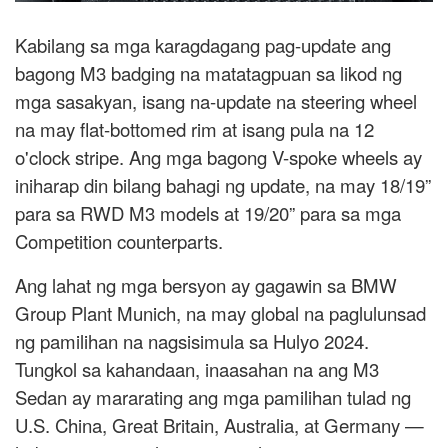
Kabilang sa mga karagdagang pag-update ang
bagong M3 badging na matatagpuan sa likod ng
mga sasakyan, isang na-update na steering wheel
na may flat-bottomed rim at isang pula na 12
o'clock stripe. Ang mga bagong V-spoke wheels ay
iniharap din bilang bahagi ng update, na may 18/19”
para sa RWD M3 models at 19/20” para sa mga
Competition counterparts.
Ang lahat ng mga bersyon ay gagawin sa BMW
Group Plant Munich, na may global na paglulunsad
ng pamilihan na nagsisimula sa Hulyo 2024.
Tungkol sa kahandaan, inaasahan na ang M3
Sedan ay mararating ang mga pamilihan tulad ng
U.S. China, Great Britain, Australia, at Germany —