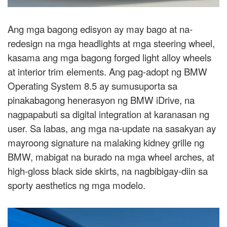
Ang mga bagong edisyon ay may bago at na-
redesign na mga headlights at mga steering wheel,
kasama ang mga bagong forged light alloy wheels
at interior trim elements. Ang pag-adopt ng BMW
Operating System 8.5 ay sumusuporta sa
pinakabagong henerasyon ng BMW iDrive, na
nagpapabuti sa digital integration at karanasan ng
user. Sa labas, ang mga na-update na sasakyan ay
mayroong signature na malaking kidney grille ng
BMW, mabigat na burado na mga wheel arches, at
high-gloss black side skirts, na nagbibigay-diin sa
sporty aesthetics ng mga modelo.