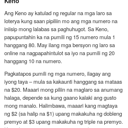
Keno
Ang Keno ay katulad ng regular na mga laro sa
loterya kung saan pipiliin mo ang mga numero na
iniisip mong lalabas sa paghuhugot. Sa Keno,
papupuntahin ka na pumili ng 15 numero mula 1
hanggang 80. May ilang mga bersyon ng laro sa
online na nagpapahintulot sa iyo na pumili ng 20
hanggang 10 na numero.
Pagkatapos pumili ng mga numero, ilagay ang
iyong taya – mula sa kakaunti hanggang sa mataas
na $20. Maaari mong piliin na maglaro sa anumang
halaga, depende sa kung gaano kalaki ang gusto
mong manalo. Halimbawa, maaari kang magtaya
ng $2 (sa halip na $1) upang makakuha ng dobleng
premyo at $3 upang makakuha ng triple na premyo.