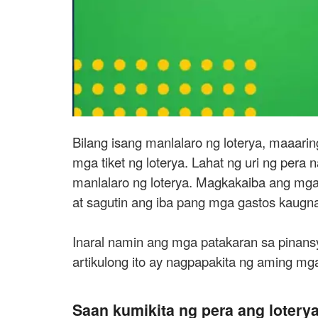
Bilang isang manlalaro ng loterya, maaar
mga tiket ng loterya. Lahat ng uri ng pera
manlalaro ng loterya. Magkakaiba ang mga 
at sagutin ang iba pang mga gastos kaugna
Inaral namin ang mga patakaran sa pinans
artikulong ito ay nagpapakita ng aming mg
Saan kumikita ng pera ang lotery