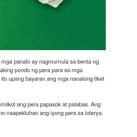
ang mga panalo ay nagmumula sa benta ng
alaking pondo ng pera para sa mga
g ito upang bayaran ang mga nanalong tiket
miikot ang pera papasok at palabas. Ang
no naapektuhan ang iyong pera sa loterya.