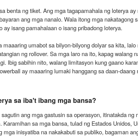
a benta ng tiket. Ang mga tagapamahala ng loterya ay na
g bayaran ang mga nanalo. Wala itong mga nakatagong s
o ay isang pamahalaan o isang pribadong loterya.
 maaaring umabot sa bilyon-bilyong dolyar sa kita, lalo
angian ng rollover. Sa mga laro na ito, kapag walang n
 Ibig sabihin nito, walang limitasyon kung gaano kara
 Powerball ay maaaring lumaki hanggang sa daan-daang m
erya sa iba't ibang mga bansa?
sagutin ang mga gastusin sa operasyon, itinatakda ng 
o. Karamihan sa mga bansa, tulad ng Estados Unidos, U
 mga inisyatiba na nakakabuti sa publiko, bagaman ang 