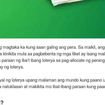
ing magtaka ka kung saan galing ang pera. Sa maikli, 
 na kinikita mula sa pagbebenta ng mga tiket ay isang m
paraan ng iba't ibang loterya sa pag-allocate ng peran
y ng loterya.
yal ng loterya upang malaman ang mundo kung paano u
a natuklasan at makikita mo ibat-ibang paraan kung paa
a?