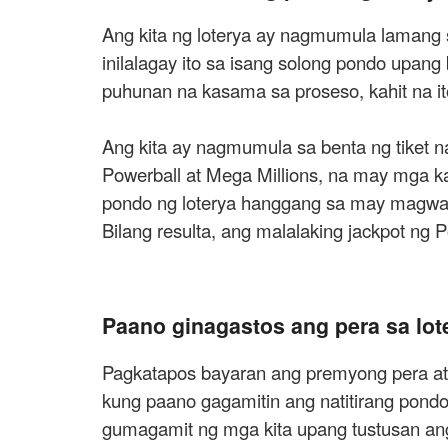
Ang kita ng loterya ay nagmumula lamang s
inilalagay ito sa isang solong pondo upan
puhunan na kasama sa proseso, kahit na it
Ang kita ay nagmumula sa benta ng tiket na
Powerball at Mega Millions, na may mga kat
pondo ng loterya hanggang sa may magwagi.
Bilang resulta, ang malalaking jackpot ng
Paano ginagastos ang pera sa lot
Pagkatapos bayaran ang premyong pera at 
kung paano gagamitin ang natitirang pond
gumagamit ng mga kita upang tustusan ang