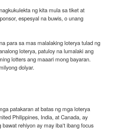
gkukulekta ng kita mula sa tiket at
ponsor, espesyal na buwis, o unang
 na para sa mas malalaking loterya tulad ng
analong loterya, patuloy na lumalaki ang
ming lotters ang maaari mong bayaran.
ilyong dolyar.
mga patakaran at batas ng mga loterya
nited
Philippines
, India, at Canada, ay
bawat rehiyon ay may iba't ibang focus