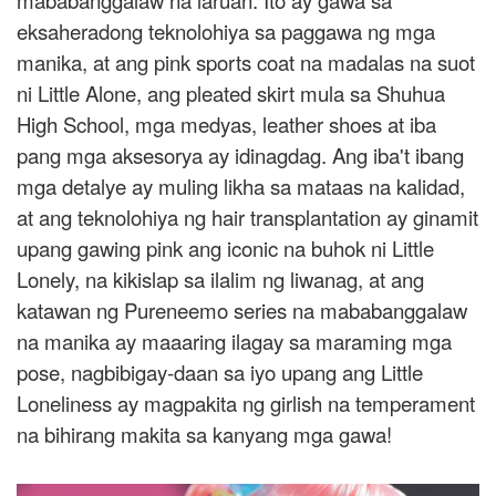
mababanggalaw na laruan. Ito ay gawa sa
eksaheradong teknolohiya sa paggawa ng mga
manika, at ang pink sports coat na madalas na suot
ni Little Alone, ang pleated skirt mula sa Shuhua
High School, mga medyas, leather shoes at iba
pang mga aksesorya ay idinagdag. Ang iba't ibang
mga detalye ay muling likha sa mataas na kalidad,
at ang teknolohiya ng hair transplantation ay ginamit
upang gawing pink ang iconic na buhok ni Little
Lonely, na kikislap sa ilalim ng liwanag, at ang
katawan ng Pureneemo series na mababanggalaw
na manika ay maaaring ilagay sa maraming mga
pose, nagbibigay-daan sa iyo upang ang Little
Loneliness ay magpakita ng girlish na temperament
na bihirang makita sa kanyang mga gawa!