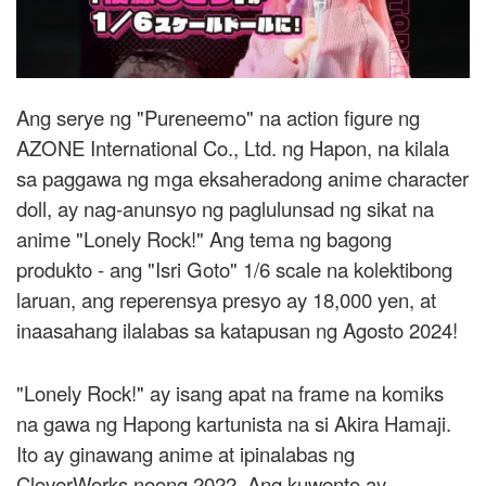
Ang serye ng "Pureneemo" na action figure ng
AZONE International Co., Ltd. ng Hapon, na kilala
sa paggawa ng mga eksaheradong anime character
doll, ay nag-anunsyo ng paglulunsad ng sikat na
anime "Lonely Rock!" Ang tema ng bagong
produkto - ang "Isri Goto" 1/6 scale na kolektibong
laruan, ang reperensya presyo ay 18,000 yen, at
inaasahang ilalabas sa katapusan ng Agosto 2024!
"Lonely Rock!" ay isang apat na frame na komiks
na gawa ng Hapong kartunista na si Akira Hamaji.
Ito ay ginawang anime at ipinalabas ng
CloverWorks noong 2022. Ang kuwento ay