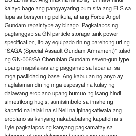
kalayo bago ang pangyayaring bumisita ang ELS sa
lupa sa bersyon ng pelikula, at ang Force Angel
Gundam repair type ay binago. Pagkatapos ng
pagtanggap sa GN particle storage tank power
specification, ito ay equipado rin ng parehong uri ng
"SAGA (Special Assault Gundam Armament)" tulad
ng GN-006/SA Cherubian Gundam seven-gun type
upang mapalakas ang pagganap sa labanan sa
mga pasilidad ng base. Ang kabuuan ng anyo ay
naglalaman din ng mga espesyal na kulay ng
dalawang eroplano upang bumuo ng isang hindi
simetrikong hugis, sumisimbolo sa imahe ng
kapatid na lalaki na si Neil na ipinagkatiwala ang
eroplano sa kanyang nakababatang kapatid na si
Lyle pagkatapos ng kanyang pagkamatay sa
labanan, at ang dalawang henerasyon ng mga