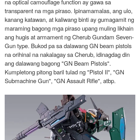
na optical camouflage function ay gawa sa
transparent na mga piraso. Ipinamamalas, ang ulo,
kanang katawan, at kaliwang binti ay gumagamit ng
maraming bagong mga piraso upang muling likhain
ang hugis at armament ng Cherub Gundam Seven-
Gun type. Bukod pa sa dalawang GN beam pistols
na orihinal na nakalagay sa Cherub, idinagdag din
ang dalawang bagong "GN Beam Pistols".
Kumpletong pitong baril tulad ng "Pistol II", "GN
Submachine Gun", "GN Assault Rifle", atbp.