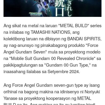
Ang sikat na metal na laruan "METAL BUILD" series
na inilabas ng TAMASHII NATIONS, ang
kolektibong laruan na dibisyon ng BANDAI SPIRITS,
ay nag-anunsyo ng pinakabagong produkto "Force
Angel Gundam Seven" mula sa proyektong modelo
na "Mobile Suit Gundam 00 Revealed Chronicle" sa
pakikipagtulungan sa "Gundam 00 Gun Type," na
inaasahang ilalabas sa Setyembre 2024.
Ang Force Angel Gundam seven-gun type ay isang
orihinal na bagong makina na idinisenyo ni Noriyuki
Yanase sa proyektong kooperasyon ng METAL
BUILD na ito. Ang makina na ito ay lumitaw hindi