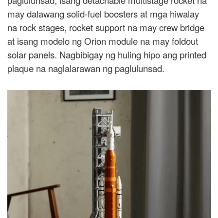
paglulunsad, isang detachable multistage rocket na
may dalawang solid-fuel boosters at mga hiwalay
na rock stages, rocket support na may crew bridge
at isang modelo ng Orion module na may foldout
solar panels. Nagbibigay ng huling hipo ang printed
plaque na naglalarawan ng paglulunsad.