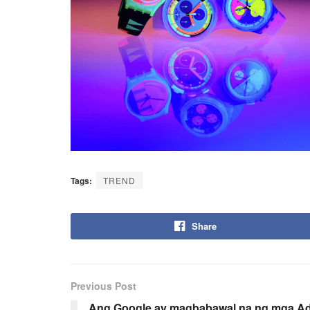
Tags:
TREND
Share
Previous Post
Ang Google ay magbabawal na ng mga Ad