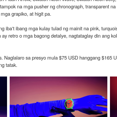
mpok na mga pusher ng chronograph, transparent na mg
mga grapiko, at higit pa.
iba't ibang mga kulay tulad ng mainit na pink, turquoise,
an ay retro o mga bagong detalye, nagtataglay din ang 
taas. Naglalaro sa presyo mula $75 USD hanggang $165
ng tatak.