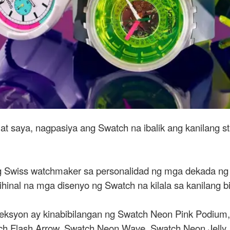
 at saya, nagpasiya ang Swatch na ibalik ang kanilang 
g Swiss watchmaker sa personalidad ng mga dekada ng 
hinal na mga disenyo ng Swatch na kilala sa kanilang b
oleksyon ay kinabibilangan ng Swatch Neon Pink Podiu
h Flash Arrow, Swatch Neon Wave, Swatch Neon Jelly, 