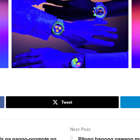
Tweet
Next Post
s na nagpo-promote ng
Pitong bagong gawang may