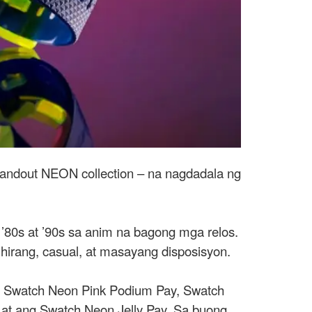
standout NEON collection – na nagdadala ng
’80s at ’90s sa anim na bagong mga relos.
ihirang, casual, at masayang disposisyon.
m, Swatch Neon Pink Podium Pay, Swatch
at ang Swatch Neon Jelly Pay. Sa buong