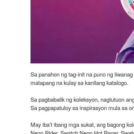
Sa panahon ng tag-init na puno ng liwanag
matapang na kulay sa kanilang katalogo.
Sa pagbabalik ng koleksyon, nagtutuon an
Sa pagpapatuloy sa inspirasyon mula sa ori
May iba’t ibang mga sukat, ang bagong k
Neon Rider, Swatch Neon Hot Racer, Swatc