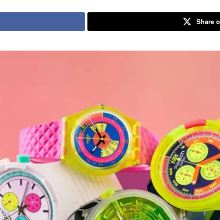
Share o