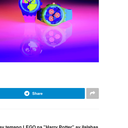
Share
 temang LEGO na "Harry Potter" ay ilalabas