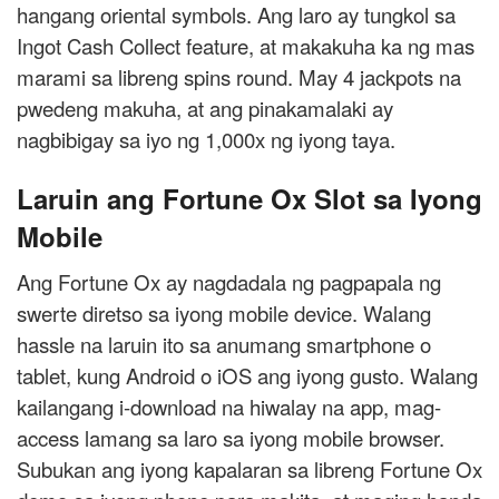
hangang oriental symbols. Ang laro ay tungkol sa
Ingot Cash Collect feature, at makakuha ka ng mas
marami sa libreng spins round. May 4 jackpots na
pwedeng makuha, at ang pinakamalaki ay
nagbibigay sa iyo ng 1,000x ng iyong taya.
Laruin ang Fortune Ox Slot sa Iyong
Mobile
Ang Fortune Ox ay nagdadala ng pagpapala ng
swerte diretso sa iyong mobile device. Walang
hassle na laruin ito sa anumang smartphone o
tablet, kung Android o iOS ang iyong gusto. Walang
kailangang i-download na hiwalay na app, mag-
access lamang sa laro sa iyong mobile browser.
Subukan ang iyong kapalaran sa libreng Fortune Ox