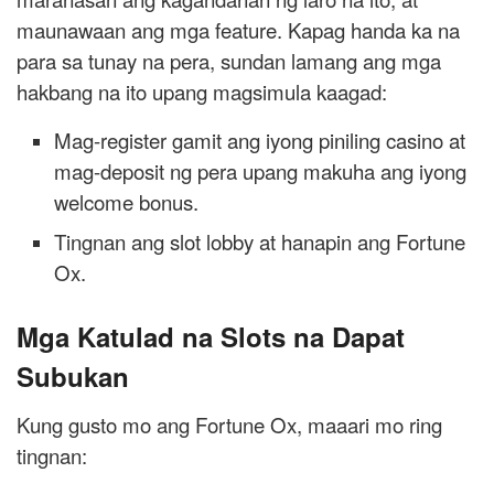
maunawaan ang mga feature. Kapag handa ka na
para sa tunay na pera, sundan lamang ang mga
hakbang na ito upang magsimula kaagad:
Mag-register gamit ang iyong piniling casino at
mag-deposit ng pera upang makuha ang iyong
welcome bonus.
Tingnan ang slot lobby at hanapin ang Fortune
Ox.
Mga Katulad na Slots na Dapat
Subukan
Kung gusto mo ang Fortune Ox, maaari mo ring
tingnan: