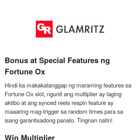
Bonus at Special Features ng
Fortune Ox
Hindi ka makakatanggap ng maraming features sa
Fortune Ox slot, ngunit ang multiplier ay laging
aktibo at ang synced reels respin feature ay
maaaring mag-trigger sa random times para sa
isang garantisadong panalo. Tingnan natin!
Win Multiplier