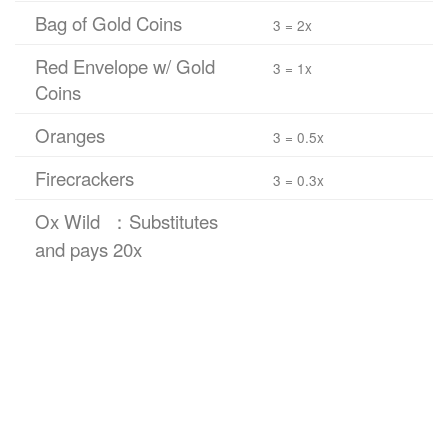
Bag of Gold Coins
3 = 2x
Red Envelope w/ Gold
3 = 1x
Coins
Oranges
3 = 0.5x
Firecrackers
3 = 0.3x
Ox Wild ：
Substitutes
and pays 20x