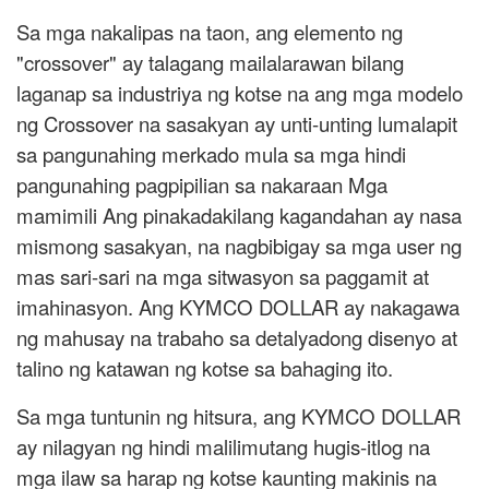
Sa mga nakalipas na taon, ang elemento ng
"crossover" ay talagang mailalarawan bilang
laganap sa industriya ng kotse na ang mga modelo
ng Crossover na sasakyan ay unti-unting lumalapit
sa pangunahing merkado mula sa mga hindi
pangunahing pagpipilian sa nakaraan Mga
mamimili Ang pinakadakilang kagandahan ay nasa
mismong sasakyan, na nagbibigay sa mga user ng
mas sari-sari na mga sitwasyon sa paggamit at
imahinasyon. Ang KYMCO DOLLAR ay nakagawa
ng mahusay na trabaho sa detalyadong disenyo at
talino ng katawan ng kotse sa bahaging ito.
Sa mga tuntunin ng hitsura, ang KYMCO DOLLAR
ay nilagyan ng hindi malilimutang hugis-itlog na
mga ilaw sa harap ng kotse kaunting makinis na