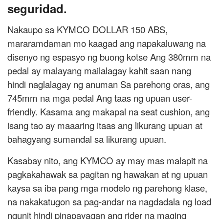
seguridad.
Nakaupo sa KYMCO DOLLAR 150 ABS,
mararamdaman mo kaagad ang napakaluwang na
disenyo ng espasyo ng buong kotse Ang 380mm na
pedal ay malayang mailalagay kahit saan nang
hindi naglalagay ng anuman Sa parehong oras, ang
745mm na mga pedal Ang taas ng upuan user-
friendly. Kasama ang makapal na seat cushion, ang
isang tao ay maaaring itaas ang likurang upuan at
bahagyang sumandal sa likurang upuan.
Kasabay nito, ang KYMCO ay may mas malapit na
pagkakahawak sa pagitan ng hawakan at ng upuan
kaysa sa iba pang mga modelo ng parehong klase,
na nakakatugon sa pag-andar na nagdadala ng load
ngunit hindi pinapayagan ang rider na maging