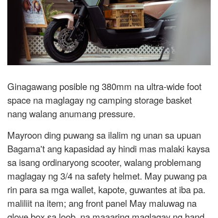
Ginagawang posible ng 380mm na ultra-wide foot
space na maglagay ng camping storage basket
nang walang anumang pressure.
Mayroon ding puwang sa ilalim ng unan sa upuan
Bagama't ang kapasidad ay hindi mas malaki kaysa
sa isang ordinaryong scooter, walang problemang
maglagay ng 3/4 na safety helmet. May puwang pa
rin para sa mga wallet, kapote, guwantes at iba pa.
maliliit na item; ang front panel May maluwag na
glove box sa loob, na maaaring maglagay ng hand