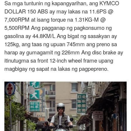
Sa mga tuntunin ng kapangyarihan, ang KYMCO
DOLLAR 150 ABS ay may lakas na 11.6PS @
7,000RPM at isang torque na 1.31KG-M @
5,500RPM Ang pagganap ng pagkonsumo ng
gasolina ay 44.8KM/L Ang bigat ng sasakyan ay
125kg, ang taas ng upuan 745mm ang preno sa
harap ay gumagamit ng 226mm Ang disc brake ay
itinutugma sa front 12-inch wheel frame upang
magbigay ng sapat na lakas ng pagpepreno.