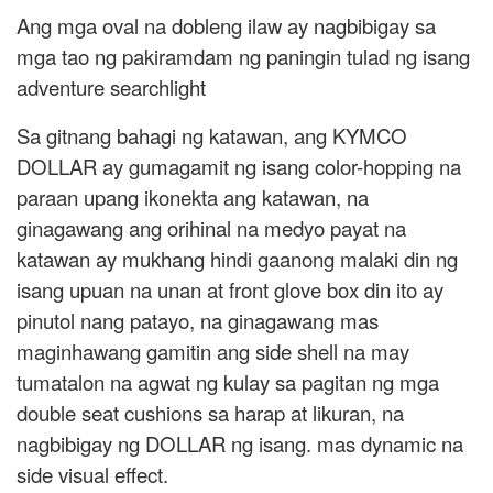
Ang mga oval na dobleng ilaw ay nagbibigay sa
mga tao ng pakiramdam ng paningin tulad ng isang
adventure searchlight
Sa gitnang bahagi ng katawan, ang KYMCO
DOLLAR ay gumagamit ng isang color-hopping na
paraan upang ikonekta ang katawan, na
ginagawang ang orihinal na medyo payat na
katawan ay mukhang hindi gaanong malaki din ng
isang upuan na unan at front glove box din ito ay
pinutol nang patayo, na ginagawang mas
maginhawang gamitin ang side shell na may
tumatalon na agwat ng kulay sa pagitan ng mga
double seat cushions sa harap at likuran, na
nagbibigay ng DOLLAR ng isang. mas dynamic na
side visual effect.