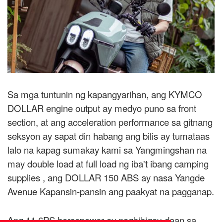
Sa mga tuntunin ng kapangyarihan, ang KYMCO
DOLLAR engine output ay medyo puno sa front
section, at ang acceleration performance sa gitnang
seksyon ay sapat din habang ang bilis ay tumataas
lalo na kapag sumakay kami sa Yangmingshan na
may double load at full load ng iba't ibang camping
supplies , ang DOLLAR 150 ABS ay nasa Yangde
Avenue Kapansin-pansin ang paakyat na pagganap.
Ang 11.6PS horsepower ay nagbibigay-daan sa