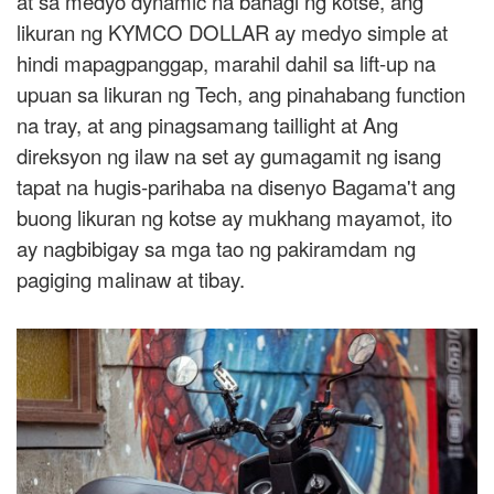
at sa medyo dynamic na bahagi ng kotse, ang
likuran ng KYMCO DOLLAR ay medyo simple at
hindi mapagpanggap, marahil dahil sa lift-up na
upuan sa likuran ng Tech, ang pinahabang function
na tray, at ang pinagsamang taillight at Ang
direksyon ng ilaw na set ay gumagamit ng isang
tapat na hugis-parihaba na disenyo Bagama't ang
buong likuran ng kotse ay mukhang mayamot, ito
ay nagbibigay sa mga tao ng pakiramdam ng
pagiging malinaw at tibay.