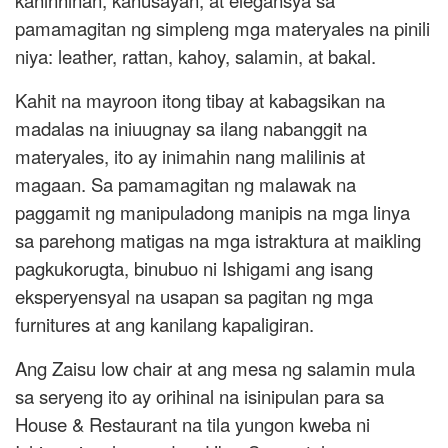
kahinhinan, kahusayan, at elegansya sa
pamamagitan ng simpleng mga materyales na pinili
niya: leather, rattan, kahoy, salamin, at bakal.
Kahit na mayroon itong tibay at kabagsikan na
madalas na iniuugnay sa ilang nabanggit na
materyales, ito ay inimahin nang malilinis at
magaan. Sa pamamagitan ng malawak na
paggamit ng manipuladong manipis na mga linya
sa parehong matigas na mga istraktura at maikling
pagkukorugta, binubuo ni Ishigami ang isang
eksperyensyal na usapan sa pagitan ng mga
furnitures at ang kanilang kapaligiran.
Ang Zaisu low chair at ang mesa ng salamin mula
sa seryeng ito ay orihinal na isinipulan para sa
House & Restaurant na tila yungon kweba ni