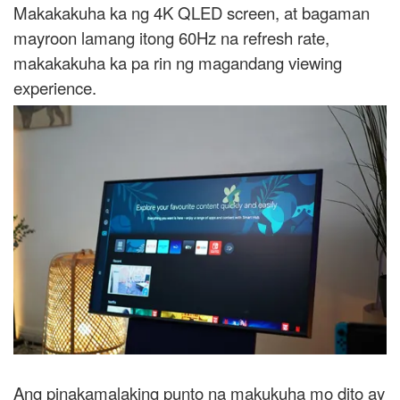
Makakakuha ka ng 4K QLED screen, at bagaman
mayroon lamang itong 60Hz na refresh rate,
makakakuha ka pa rin ng magandang viewing
experience.
Ang pinakamalaking punto na makukuha mo dito ay