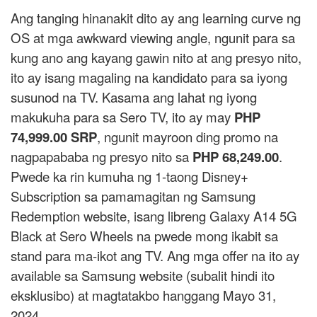
Ang tanging hinanakit dito ay ang learning curve ng
OS at mga awkward viewing angle, ngunit para sa
kung ano ang kayang gawin nito at ang presyo nito,
ito ay isang magaling na kandidato para sa iyong
susunod na TV. Kasama ang lahat ng iyong
makukuha para sa Sero TV, ito ay may
PHP
74,999.00 SRP
, ngunit mayroon ding promo na
nagpapababa ng presyo nito sa
PHP 68,249.00
.
Pwede ka rin kumuha ng 1-taong Disney+
Subscription sa pamamagitan ng Samsung
Redemption website, isang libreng Galaxy A14 5G
Black at Sero Wheels na pwede mong ikabit sa
stand para ma-ikot ang TV. Ang mga offer na ito ay
available sa Samsung website (subalit hindi ito
eksklusibo) at magtatakbo hanggang Mayo 31,
2024.