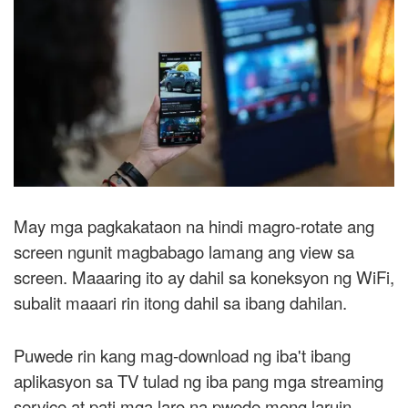
May mga pagkakataon na hindi magro-rotate ang
screen ngunit magbabago lamang ang view sa
screen. Maaaring ito ay dahil sa koneksyon ng WiFi,
subalit maaari rin itong dahil sa ibang dahilan.
Puwede rin kang mag-download ng iba't ibang
aplikasyon sa TV tulad ng iba pang mga streaming
service at pati mga laro na pwede mong laruin.