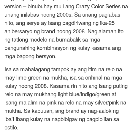
version – binubuhay muli ang Crazy Color Series na
unang inilabas noong 2000s. Sa unang paglabas
nito, ang serye ay isang pagdiriwang ng ika-25
anibersaryo ng brand noong 2008. Naglalaman ito
ng tatlong modelo na bumabalik sa mga
pangunahing kombinasyon ng kulay kasama ang
mga bagong bersyon.
Isa sa mahalagang tampok ay ang itim na relo na
may lime green na mukha, isa sa orihinal na mga
kulay noong 2008. Kasama rin nito ang isang puting
relo na may mukhang light blue/indigo/green at
isang malalim na pink na relo na may silver/pink na
mukha. Sa kabuuan, ang brand ay nag-aalok ng
iba't ibang kulay na nagbibigay ng pagpipilian sa
estilo.