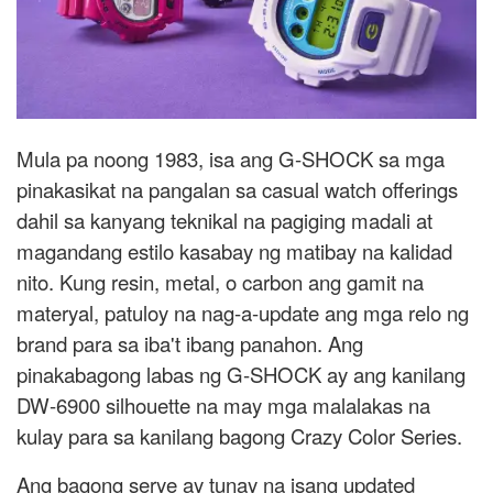
Mula pa noong 1983, isa ang G-SHOCK sa mga
pinakasikat na pangalan sa casual watch offerings
dahil sa kanyang teknikal na pagiging madali at
magandang estilo kasabay ng matibay na kalidad
nito. Kung resin, metal, o carbon ang gamit na
materyal, patuloy na nag-a-update ang mga relo ng
brand para sa iba't ibang panahon. Ang
pinakabagong labas ng G-SHOCK ay ang kanilang
DW-6900 silhouette na may mga malalakas na
kulay para sa kanilang bagong Crazy Color Series.
Ang bagong serye ay tunay na isang updated