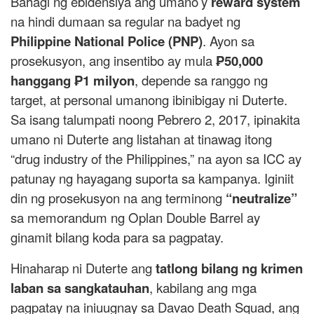
Bahagi ng ebidensiya ang umano’y
reward system
na hindi dumaan sa regular na badyet ng
Philippine National Police (PNP)
. Ayon sa
prosekusyon, ang insentibo ay mula
₱50,000
hanggang ₱1 milyon
, depende sa ranggo ng
target, at personal umanong ibinibigay ni Duterte.
Sa isang talumpati noong Pebrero 2, 2017, ipinakita
umano ni Duterte ang listahan at tinawag itong
“drug industry of the Philippines,” na ayon sa ICC ay
patunay ng hayagang suporta sa kampanya. Iginiit
din ng prosekusyon na ang terminong
“neutralize”
sa memorandum ng Oplan Double Barrel ay
ginamit bilang koda para sa pagpatay.
Hinaharap ni Duterte ang
tatlong bilang ng krimen
laban sa sangkatauhan
, kabilang ang mga
pagpatay na iniuugnay sa Davao Death Squad, ang