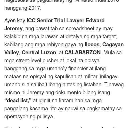
hanggang 2017.
Ayon kay
ICC Senior Trial Lawyer Edward
Jeremy
, ang bawat tab sa spreadsheet ay may
kalakip na mga larawan at detalye ng mga target,
kabilang ang mga rehiyon gaya ng
Ilocos
,
Cagayan
Valley
,
Central Luzon
, at
CALABARZON
. Mula sa
mga street-level pusher at lokal na opisyal
hanggang sa mga umano’y financier at ilang
mataas na opisyal ng kapulisan at militar, inilagay
umano sila sa iba’t ibang antas ng listahan. Tinawag
mismo ni Jeremy ang dokumento bilang isang
“dead list,”
at iginiit na karamihan sa mga
pangalang kasama rito ay nauwi sa pagkamatay sa
operasyon ng pulisya.