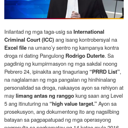
Inilantad ng mga taga-usig sa
International
Criminal Court (ICC)
ang isang kontrobersyal na
Excel file
na umano’y sentro ng kampanya kontra
droga ni dating Pangulong
Rodrigo Duterte
. Sa
pagdinig ng kumpirmasyon ng mga sakdal noong
Pebrero 24, ipinakita ang tinaguriang
“PRRD List”
,
na naglalaman ng mga pangalan ng hinihinalang
personalidad sa droga, nakaayos ayon sa rehiyon at
may
limang antas ng ranggo
kung saan ang Level
5 ang itinuturing na
“high value target.”
Ayon sa
prosekusyon, ang dokumentong ito ang nagsilbing
batayan sa pagpapatupad ng mga operasyong
nagresulta sa pagkamatay ng 14 katao mula 2016