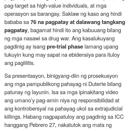
pag-target sa high-value individuals, at mga
operasyon sa barangay. Saklaw ng kaso ang hindi
bababa sa
76 na pagpatay at dalawang tangkang
pagpatay
, bagamat hindi ito ang kabuuang bilang
ng mga nasawi sa drug war. Ang kasalukuyang
pagdinig ay isang
pre-trial phase
lamang upang
tukuyin kung may sapat na ebidensiya para ituloy
ang paglilitis.
Sa presentasyon, binigyang-diin ng prosekusyon
ang mga pampublikong pahayag ni Duterte bilang
patunay ng layunin. Isa sa mga ipinakitang video
ang umano’y pag-amin niya ng responsibilidad at
ang kontrobersyal na pahayag ukol sa extrajudicial
killings. Habang nagpapatuloy ang pagdinig sa ICC
hanggang Pebrero 27, nakatutok ang mata ng