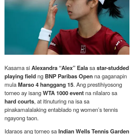
Kasama si
Alexandra “Alex” Eala
sa
star-studded
playing field
ng
BNP Paribas Open
na gaganapin
mula
Marso 4 hanggang 15
. Ang prestihiyosong
torneo ay isang
WTA 1000 event
na nilalaro sa
hard courts
, at itinuturing na isa sa
pinakamalalaking entablado ng women’s tennis
ngayong taon.
Idaraos ang torneo sa
Indian Wells Tennis Garden