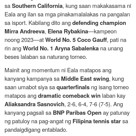
sa
Southern California
, kung saan makakasama ni
Eala ang ilan sa mga pinakamalalakas na pangalan
sa isport. Kabilang dito ang
defending champion
Mirra Andreeva
,
Elena Rybakina
—kampeon
noong 2023—at
World No. 5 Coco Gauff
, pati na
rin ang
World No. 1 Aryna Sabalenka
na unang
beses lalaban sa naturang torneo.
Mainit ang momentum ni Eala matapos ang
kanyang kampanya sa
Middle East swing
, kung
saan umabot siya sa
quarterfinals
ng isang torneo
matapos ang
dramatic comeback win
laban kay
Aliaksandra Sasnovich
, 2-6, 6-4, 7-6 (7-5). Ang
kanyang pagsali sa
BNP Paribas Open
ay patunay
ng patuloy na pag-angat ng
Filipina tennis star
sa
pandaigdigang entablado.