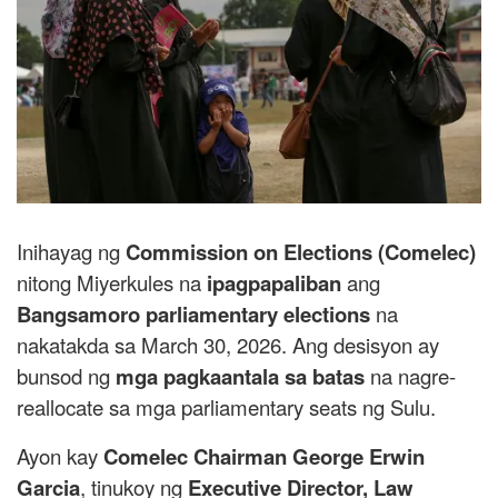
Inihayag ng
Commission on Elections (Comelec)
nitong Miyerkules na
ipagpapaliban
ang
Bangsamoro parliamentary elections
na
nakatakda sa March 30, 2026. Ang desisyon ay
bunsod ng
mga pagkaantala sa batas
na nagre-
reallocate sa mga parliamentary seats ng Sulu.
Ayon kay
Comelec Chairman George Erwin
Garcia
, tinukoy ng
Executive Director, Law