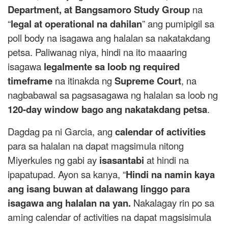
Department, at Bangsamoro Study Group
na
“
legal at operational na dahilan
” ang pumipigil sa
poll body na isagawa ang halalan sa nakatakdang
petsa. Paliwanag niya, hindi na ito maaaring
isagawa
legalmente sa loob ng required
timeframe
na itinakda ng
Supreme Court
, na
nagbabawal sa pagsasagawa ng halalan sa loob ng
120-day window bago ang nakatakdang petsa
.
Dagdag pa ni Garcia, ang
calendar of activities
para sa halalan na dapat magsimula nitong
Miyerkules ng gabi ay
isasantabi
at hindi na
ipapatupad. Ayon sa kanya, “
Hindi na namin kaya
ang isang buwan at dalawang linggo para
isagawa ang halalan na yan.
Nakalagay rin po sa
aming calendar of activities na dapat magsisimula