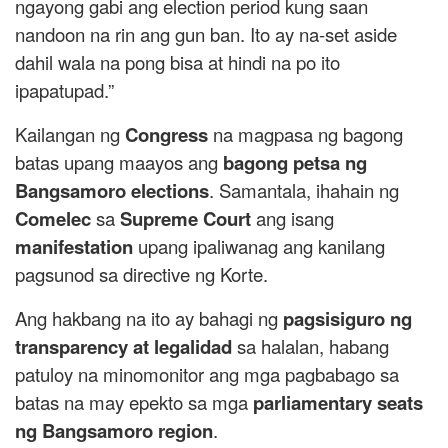
ngayong gabi ang election period kung saan
nandoon na rin ang gun ban. Ito ay na-set aside
dahil wala na pong bisa at hindi na po ito
ipapatupad.”
Kailangan ng
Congress
na magpasa ng bagong
batas upang maayos ang
bagong petsa ng
Bangsamoro elections
. Samantala, ihahain ng
Comelec
sa
Supreme Court
ang isang
manifestation
upang ipaliwanag ang kanilang
pagsunod sa directive ng Korte.
Ang hakbang na ito ay bahagi ng
pagsisiguro ng
transparency at legalidad
sa halalan, habang
patuloy na minomonitor ang mga pagbabago sa
batas na may epekto sa mga
parliamentary seats
ng Bangsamoro region
.