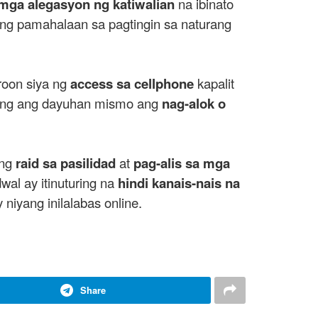
mga alegasyon ng katiwalian
na ibinato
 ang pamahalaan sa pagtingin sa naturang
aroon siya ng
access sa cellphone
kapalit
ayang ang dayuhan mismo ang
nag-alok o
ang
raid sa pasilidad
at
pag-alis sa mga
al ay itinuturing na
hindi kanais-nais na
iyang inilalabas online.
Share