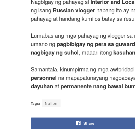
Nagbigay ng pahayag si
Interior and Loc
ng isang
Russian vlogger
habang ito ay 
pahayag at handang kumilos batay sa resul
Lumabas ang mga pahayag ng vlogger sa 
umano ng
pagbibigay ng pera sa guward
nagbigay ng suhol
, maaari itong
kasuhan 
Samantala, kinumpirma ng mga awtoridad
personnel
na mapapatunayang nagpabaya. B
dayuhan
at
permanente nang bawal buma
Tags:
Nation
Share