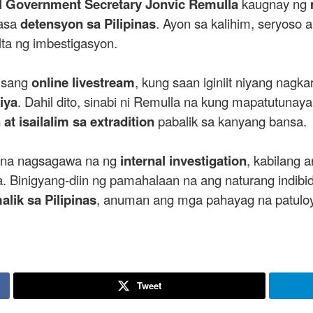
al Government Secretary Jonvic Remulla
kaugnay ng
nasa
detensyon sa Pilipinas
. Ayon sa kalihim, seryoso
ta ng imbestigasyon.
isang
online livestream
, kung saan iginiit niyang nagk
iya
. Dahil dito, sinabi ni Remulla na kung mapatutun
at isailalim sa extradition
pabalik sa kanyang bansa.
 na nagsagawa na ng
internal investigation
, kabilang 
inigyang-diin ng pamahalaan na ang naturang indibidw
lik sa Pilipinas
, anuman ang mga pahayag na patuloy n
Tweet