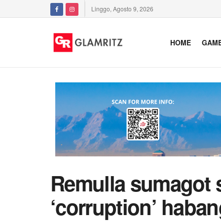
Linggo, Agosto 9, 2026
HOME
GAM
Remulla sumagot s
‘corruption’ haba