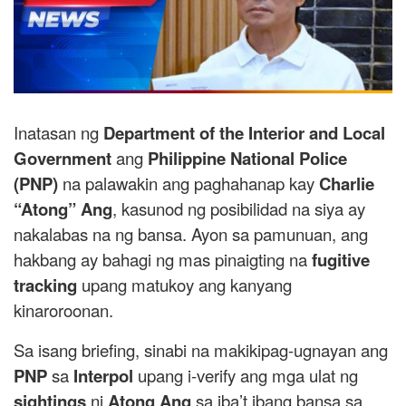
Inatasan ng
Department of the Interior and Local
Government
ang
Philippine National Police
(PNP)
na palawakin ang paghahanap kay
Charlie
“Atong” Ang
, kasunod ng posibilidad na siya ay
nakalabas na ng bansa. Ayon sa pamunuan, ang
hakbang ay bahagi ng mas pinaigting na
fugitive
tracking
upang matukoy ang kanyang
kinaroroonan.
Sa isang briefing, sinabi na makikipag-ugnayan ang
PNP
sa
Interpol
upang i-verify ang mga ulat ng
sightings
ni
Atong Ang
sa iba’t ibang bansa sa