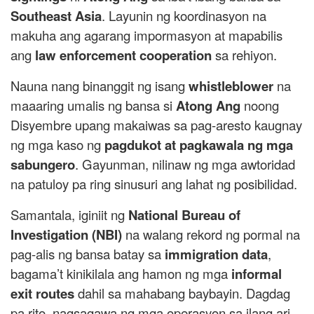
Southeast Asia
. Layunin ng koordinasyon na
makuha ang agarang impormasyon at mapabilis
ang
law enforcement cooperation
sa rehiyon.
Nauna nang binanggit ng isang
whistleblower
na
maaaring umalis ng bansa si
Atong Ang
noong
Disyembre upang makaiwas sa pag-aresto kaugnay
ng mga kaso ng
pagdukot at pagkawala ng mga
sabungero
. Gayunman, nilinaw ng mga awtoridad
na patuloy pa ring sinusuri ang lahat ng posibilidad.
Samantala, iginiit ng
National Bureau of
Investigation (NBI)
na walang rekord ng pormal na
pag-alis ng bansa batay sa
immigration data
,
bagama’t kinikilala ang hamon ng mga
informal
exit routes
dahil sa mahabang baybayin. Dagdag
pa rito, nagsagawa ng mga operasyon sa ilang ari-