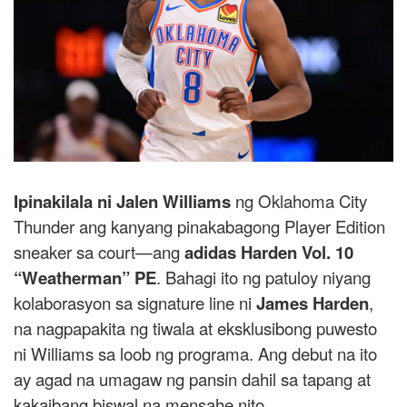
Ipinakilala ni Jalen Williams
ng Oklahoma City
Thunder ang kanyang pinakabagong Player Edition
sneaker sa court—ang
adidas Harden Vol. 10
“Weatherman” PE
. Bahagi ito ng patuloy niyang
kolaborasyon sa signature line ni
James Harden
,
na nagpapakita ng tiwala at eksklusibong puwesto
ni Williams sa loob ng programa. Ang debut na ito
ay agad na umagaw ng pansin dahil sa tapang at
kakaibang biswal na mensahe nito.