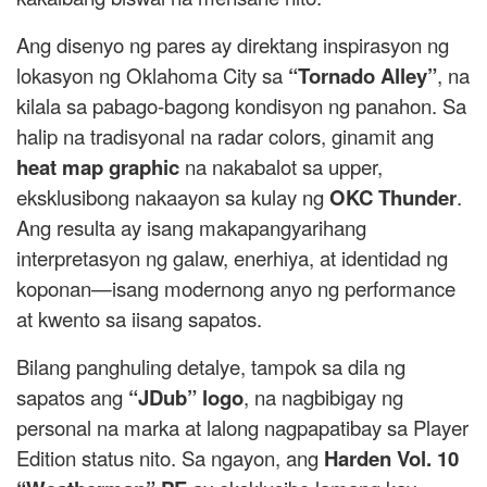
Ang disenyo ng pares ay direktang inspirasyon ng
lokasyon ng Oklahoma City sa
“Tornado Alley”
, na
kilala sa pabago-bagong kondisyon ng panahon. Sa
halip na tradisyonal na radar colors, ginamit ang
heat map graphic
na nakabalot sa upper,
eksklusibong nakaayon sa kulay ng
OKC Thunder
.
Ang resulta ay isang makapangyarihang
interpretasyon ng galaw, enerhiya, at identidad ng
koponan—isang modernong anyo ng performance
at kwento sa iisang sapatos.
Bilang panghuling detalye, tampok sa dila ng
sapatos ang
“JDub” logo
, na nagbibigay ng
personal na marka at lalong nagpapatibay sa Player
Edition status nito. Sa ngayon, ang
Harden Vol. 10