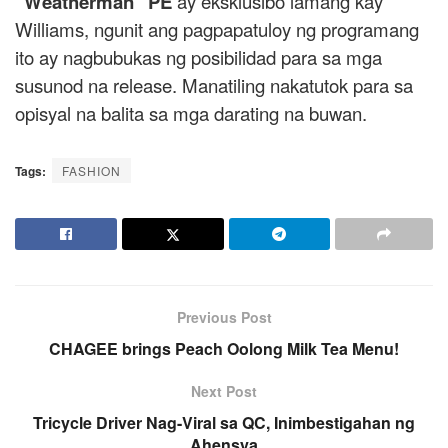
“Weatherman” PE
ay eksklusibo lamang kay
Williams, ngunit ang pagpapatuloy ng programang
ito ay nagbubukas ng posibilidad para sa mga
susunod na release. Manatiling nakatutok para sa
opisyal na balita sa mga darating na buwan.
Tags:
FASHION
Previous Post
CHAGEE brings Peach Oolong Milk Tea Menu!
Next Post
Tricycle Driver Nag-Viral sa QC, Inimbestigahan ng
Ahensya