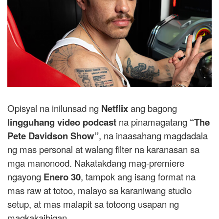
Opisyal na inilunsad ng
Netflix
ang bagong
lingguhang video podcast
na pinamagatang
“The
Pete Davidson Show”
, na inaasahang magdadala
ng mas personal at walang filter na karanasan sa
mga manonood. Nakatakdang mag-premiere
ngayong
Enero 30
, tampok ang isang format na
mas raw at totoo, malayo sa karaniwang studio
setup, at mas malapit sa totoong usapan ng
magkakaibigan.