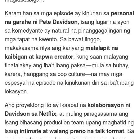
Karamihan sa mga episode ay kinunan sa
personal
na garahe ni Pete Davidson
, isang lugar na ayon
sa komedyante ay natural na pinanggagalingan ng
mga tapat na kwento. Sa bawat linggo,
makakasama niya ang kanyang
malalapit na
kaibigan at kapwa creator
, kung saan malayang
tinatalakay ang iba’t ibang paksa—mula sa buhay,
karera, hanggang sa pop culture—na may mga
espesyal na episode na kinukunan din sa iba’t ibang
lokasyon.
Ang proyektong ito ay ikaapat na
kolaborasyon ni
Davidson sa Netflix
, at muling pinagsasama ang
isang bihasang production team upang maghatid ng
isang
intimate at walang preno na talk format
. Sa