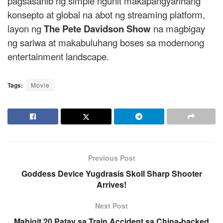
pagsasanib ng simple ngunit makapangyarihang
konsepto at global na abot ng streaming platform,
layon ng
The Pete Davidson Show
na magbigay
ng sariwa at makabuluhang boses sa modernong
entertainment landscape.
Tags:
Movie
Previous Post
Goddess Device Yugdrasis Skoll Sharp Shooter
Arrives!
Next Post
Mahigit 20 Patay sa Train Accident sa China-backed