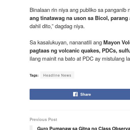
Binalaan rin niya ang publiko sa panganib
ang tinatawag na uson sa Bicol, parang a
dahil dito,” dagdag niya.
Sa kasalukuyan, nananatili ang
Mayon Volc
pagtaas ng volcanic quakes, PDCs, sulfur
ilang mainit na bato at PDC ay mistulang lav
Tags:
Headline News
Share
Previous Post
Guro Pumanaw sa Gitna ng Class Observa