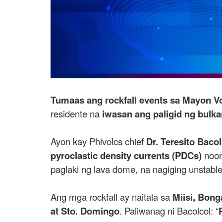
Tumaas ang rockfall events sa Mayon V
residente na
iwasan ang paligid ng bulk
Ayon kay Phivolcs chief
Dr. Teresito Bacol
pyroclastic density currents (PDCs)
noon
paglaki ng lava dome, na nagiging unstable
Ang mga rockfall ay naitala sa
Miisi, Bong
at Sto. Domingo
. Paliwanag ni Bacolcol: “