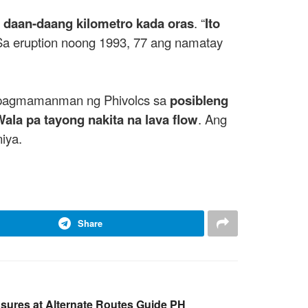
a
daan-daang kilometro kada oras
. “
Ito
Sa eruption noong 1993, 77 ang namatay
ng pagmamanman ng Phivolcs sa
posibleng
ala pa tayong nakita na lava flow
. Ang
niya.
Share
osures at Alternate Routes Guide PH