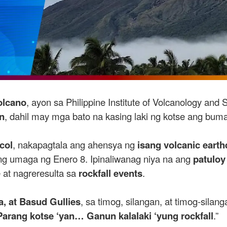
olcano
, ayon sa Philippine Institute of Volcanology an
an
, dahil may mga bato na kasing laki ng kotse ang bu
col
, nakapagtala ang ahensya ng
isang volcanic earth
g umaga ng Enero 8. Ipinaliwanag niya na ang
patulo
 at nagreresulta sa
rockfall events
.
a, at Basud Gullies
, sa timog, silangan, at timog-silan
Parang kotse ‘yan… Ganun kalalaki ‘yung rockfall
.”