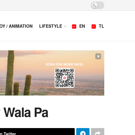
OY / ANIMATION
LIFESTYLE
EN
TL
×
w Wala Pa
n Twitter