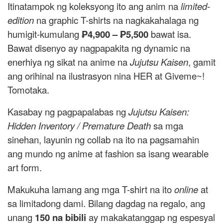
Itinatampok ng koleksyong ito ang anim na
limited-
edition
na graphic T-shirts na nagkakahalaga ng
humigit-kumulang
₱4,900 – ₱5,500
bawat isa.
Bawat disenyo ay nagpapakita ng dynamic na
enerhiya ng sikat na anime na
Jujutsu Kaisen
, gamit
ang orihinal na ilustrasyon nina HER at Giveme~!
Tomotaka.
Kasabay ng pagpapalabas ng
Jujutsu Kaisen:
Hidden Inventory / Premature Death
sa mga
sinehan, layunin ng collab na ito na pagsamahin
ang mundo ng anime at fashion sa isang wearable
art form.
Makukuha lamang ang mga T-shirt na ito
online
at
sa limitadong dami. Bilang dagdag na regalo, ang
unang
150 na bibili
ay makakatanggap ng espesyal