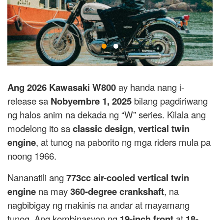
Ang 2026 Kawasaki W800
ay handa nang i-
release sa
Nobyembre 1, 2025
bilang pagdiriwang
ng halos anim na dekada ng “W” series. Kilala ang
modelong ito sa
classic design
,
vertical twin
engine
, at tunog na paborito ng mga riders mula pa
noong 1966.
Nananatili ang
773cc air-cooled vertical twin
engine
na may
360-degree crankshaft
, na
nagbibigay ng makinis na andar at mayamang
tunog. Ang kombinasyon ng
19-inch front
at
18-