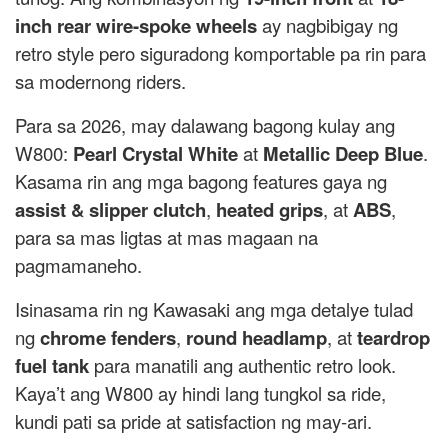
inch rear wire-spoke wheels
ay nagbibigay ng
retro style pero siguradong komportable pa rin para
sa modernong riders.
Para sa 2026, may dalawang bagong kulay ang
W800:
Pearl Crystal White
at
Metallic Deep Blue
.
Kasama rin ang mga bagong features gaya ng
assist & slipper clutch
,
heated grips
, at
ABS
,
para sa mas ligtas at mas magaan na
pagmamaneho.
Isinasama rin ng Kawasaki ang mga detalye tulad
ng
chrome fenders
,
round headlamp
, at
teardrop
fuel tank
para manatili ang authentic retro look.
Kaya’t ang W800 ay hindi lang tungkol sa ride,
kundi pati sa pride at satisfaction ng may-ari.