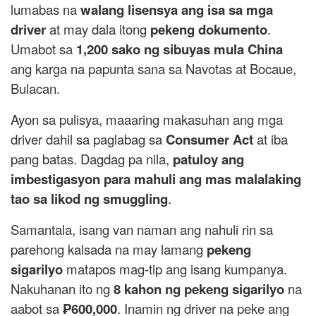
lumabas na
walang lisensya ang isa sa mga
driver
at may dala itong
pekeng dokumento
.
Umabot sa
1,200 sako ng sibuyas mula China
ang karga na papunta sana sa Navotas at Bocaue,
Bulacan.
Ayon sa pulisya, maaaring makasuhan ang mga
driver dahil sa paglabag sa
Consumer Act
at iba
pang batas. Dagdag pa nila,
patuloy ang
imbestigasyon para mahuli ang mas malalaking
tao sa likod ng smuggling
.
Samantala, isang van naman ang nahuli rin sa
parehong kalsada na may lamang
pekeng
sigarilyo
matapos mag-tip ang isang kumpanya.
Nakuhanan ito ng
8 kahon ng pekeng sigarilyo
na
aabot sa
₱600,000
. Inamin ng driver na peke ang