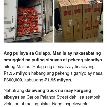
Ang pulisya sa Quiapo, Manila ay nakasabat ng
smuggled na puting sibuyas at pekeng sigarilyo
nitong Martes. Halaga ng sibuyas ay tinatayang
₱1.35 milyon
habang ang pekeng sigarilyo ay nasa
₱600,000
, kabuuang
₱1.95 milyon
.
Nahuli ang
dalawang truck na may kargang
sibuyas
sa Carlos Palanca Street dahil sa seatbelt
violation at maling plaka. Nang inspeksyunin,