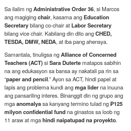
Sa ilalim ng
Administrative Order 36
, si Marcos
ang magiging
chair
, kasama ang
Education
Secretary
bilang co-chair at
Labor Secretary
bilang vice chair. Kabilang din dito ang
CHED,
TESDA, DMW, NEDA
, at iba pang ahensya.
Samantala, tinuligsa ng
Alliance of Concerned
Teachers (ACT)
si
Sara Duterte
matapos sabihin
na ang edukasyon sa bansa ay nakatali pa rin sa
“
paper and pencil
.” Ayon sa ACT, hindi papel at
lapis ang problema kundi ang
mga lider
na inuuna
ang pansariling interes. Binanggit din ng grupo ang
mga
anomalya
sa kanyang termino tulad ng
₱125
milyon confidential fund
na ginastos sa loob ng
11 araw at mga
hindi naipatupad na proyekto
.