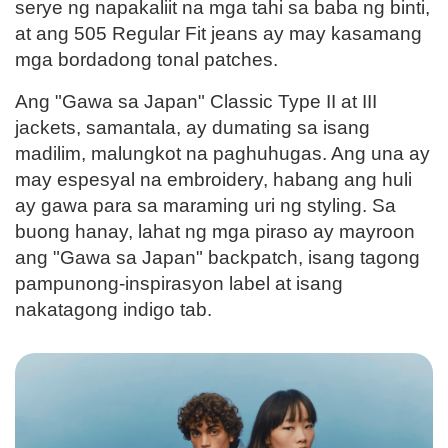
serye ng napakaliit na mga tahi sa baba ng binti,
at ang 505 Regular Fit jeans ay may kasamang
mga bordadong tonal patches.
Ang "Gawa sa Japan" Classic Type II at III
jackets, samantala, ay dumating sa isang
madilim, malungkot na paghuhugas. Ang una ay
may espesyal na embroidery, habang ang huli
ay gawa para sa maraming uri ng styling. Sa
buong hanay, lahat ng mga piraso ay mayroon
ang "Gawa sa Japan" backpatch, isang tagong
pampunong-inspirasyon label at isang
nakatagong indigo tab.