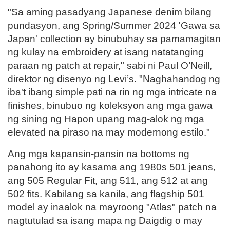
"Sa aming pasadyang Japanese denim bilang
pundasyon, ang Spring/Summer 2024 'Gawa sa
Japan' collection ay binubuhay sa pamamagitan
ng kulay na embroidery at isang natatanging
paraan ng patch at repair," sabi ni Paul O’Neill,
direktor ng disenyo ng Levi’s. "Naghahandog ng
iba't ibang simple pati na rin ng mga intricate na
finishes, binubuo ng koleksyon ang mga gawa
ng sining ng Hapon upang mag-alok ng mga
elevated na piraso na may modernong estilo."
Ang mga kapansin-pansin na bottoms ng
panahong ito ay kasama ang 1980s 501 jeans,
ang 505 Regular Fit, ang 511, ang 512 at ang
502 fits. Kabilang sa kanila, ang flagship 501
model ay inaalok na mayroong "Atlas" patch na
nagtutulad sa isang mapa ng Daigdig o may