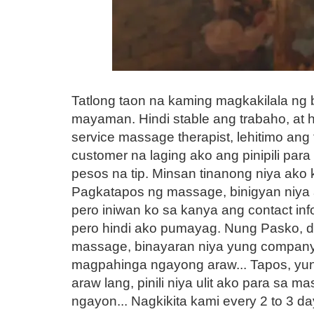
Tatlong taon na kaming magkakilala ng 
mayaman. Hindi stable ang trabaho, at 
service massage therapist, lehitimo an
customer na laging ako ang pinipili pa
pesos na tip. Minsan tinanong niya ako 
Pagkatapos ng massage, binigyan niya a
pero iniwan ko sa kanya ang contact inf
pero hindi ako pumayag. Nung Pasko, da
massage, binayaran niya yung company n
magpahinga ngayong araw... Tapos, yun
araw lang, pinili niya ulit ako para sa
ngayon... Nagkikita kami every 2 to 3 d