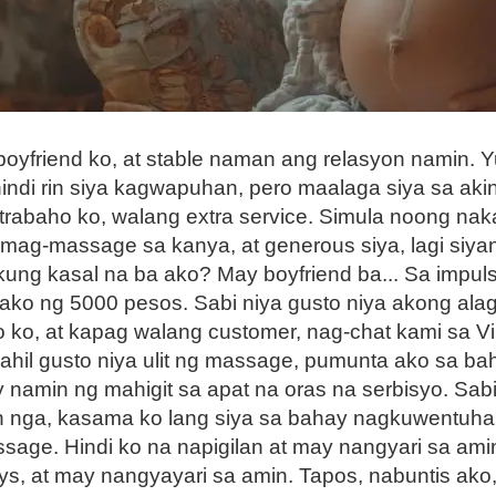
boyfriend ko, at stable naman ang relasyon namin. 
hindi rin siya kagwapuhan, pero maalaga siya sa aki
g trabaho ko, walang extra service. Simula noong n
ra mag-massage sa kanya, at generous siya, lagi si
kung kasal na ba ako? May boyfriend ba... Sa impul
ko ng 5000 pesos. Sabi niya gusto niya akong alaga
o ko, at kapag walang customer, nag-chat kami sa V
hil gusto niya ulit ng massage, pumunta ako sa bah
amin ng mahigit sa apat na oras na serbisyo. Sabi
 nga, kasama ko lang siya sa bahay nagkuwentuhan
 massage. Hindi ko na napigilan at may nangyari sa a
ays, at may nangyayari sa amin. Tapos, nabuntis ako