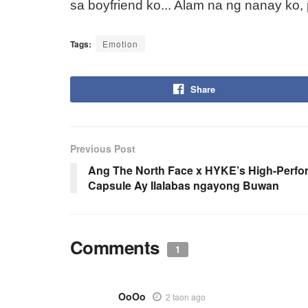
sa boyfriend ko... Alam na ng nanay ko,
Tags:
Emotion
Share
Previous Post
Ang The North Face x HYKE’s High-Perfo
Capsule Ay Ilalabas ngayong Buwan
Comments
1
OoOo
2 taon ago