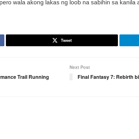
 pero wala akong lakas ng loob na sabihin sa kanila
Tweet
Next Post
rmance Trail Running
Final Fantasy 7: Rebirth 