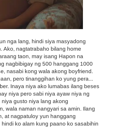
Yun nga lang, hindi siya masyadong
n. Ako, nagtatrabaho bilang home
akaraang taon, may isang Hapon na
yang nagbibigay ng 500 hanggang 1000
se, nasabi kong wala akong boyfriend.
an, pero tinanggihan ko yung pera...
iber. Inaya niya ako lumabas ilang beses
ay niya pero sabi niya ayaw niya ng
 niya gusto niya lang akong
, wala naman nangyari sa amin. Ilang
min, at nagpatuloy yun hanggang
, hindi ko alam kung paano ko sasabihin